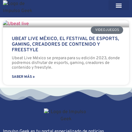
VIDEOJUEGOS
UBEAT LIVE MÉXICO, EL FESTIVAL DE ESPORTS,
GAMING, CREADORES DE CONTENIDO Y
FREESTYLE
Ubeat Live México se prepara para su edición 2023, donde
podremos disfrutar de esports, gaming, creadores de
contenido y freestyle.
SABER MÁS »
Impulso Geek es tu portal especializado de noticias