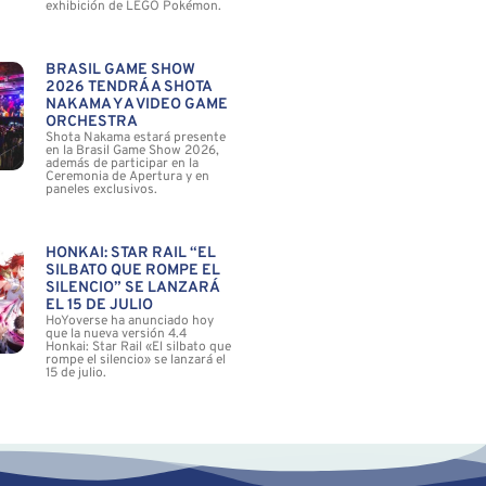
exhibición de LEGO Pokémon.
BRASIL GAME SHOW
2026 TENDRÁ A SHOTA
NAKAMA Y A VIDEO GAME
ORCHESTRA
Shota Nakama estará presente
en la Brasil Game Show 2026,
además de participar en la
Ceremonia de Apertura y en
paneles exclusivos.
HONKAI: STAR RAIL “EL
SILBATO QUE ROMPE EL
SILENCIO” SE LANZARÁ
EL 15 DE JULIO
HoYoverse ha anunciado hoy
que la nueva versión 4.4
Honkai: Star Rail «El silbato que
rompe el silencio» se lanzará el
15 de julio.