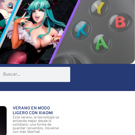
VERANO EN MODO
LIGERO CON XIAOMI
Este verano, la tecnología se
entiende mejor desde lo
cotidiano: una forma de
guardar recuerdos, moverse
con más libertad