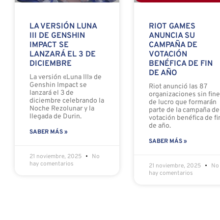
LA VERSIÓN LUNA
RIOT GAMES
III DE GENSHIN
ANUNCIA SU
IMPACT SE
CAMPAÑA DE
LANZARÁ EL 3 DE
VOTACIÓN
DICIEMBRE
BENÉFICA DE FIN
DE AÑO
La versión «Luna III» de
Genshin Impact se
Riot anunció las 87
lanzará el 3 de
organizaciones sin fin
diciembre celebrando la
de lucro que formarán
Noche Rezolunar y la
parte de la campaña de
llegada de Durin.
votación benéfica de fi
de año.
SABER MÁS »
SABER MÁS »
21 noviembre, 2025
No
hay comentarios
21 noviembre, 2025
No
hay comentarios