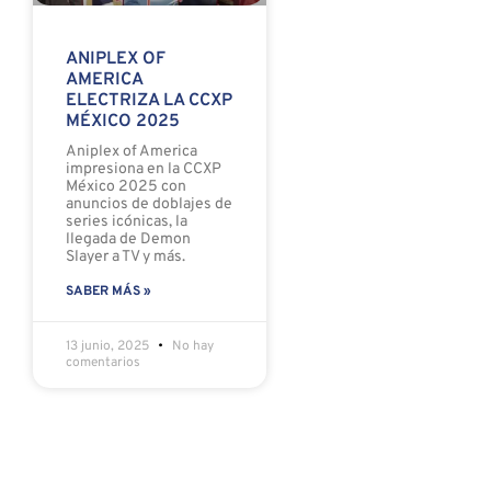
ANIPLEX OF
AMERICA
ELECTRIZA LA CCXP
MÉXICO 2025
Aniplex of America
impresiona en la CCXP
México 2025 con
anuncios de doblajes de
series icónicas, la
llegada de Demon
Slayer a TV y más.
SABER MÁS »
13 junio, 2025
No hay
comentarios