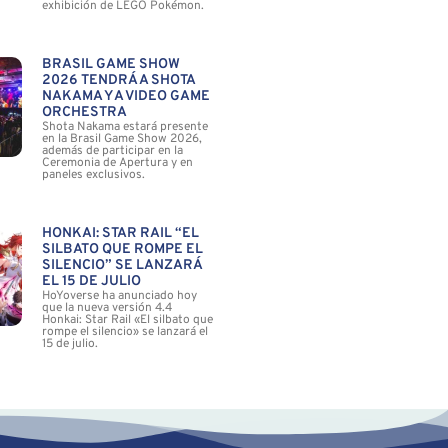
exhibición de LEGO Pokémon.
BRASIL GAME SHOW
2026 TENDRÁ A SHOTA
NAKAMA Y A VIDEO GAME
ORCHESTRA
Shota Nakama estará presente
en la Brasil Game Show 2026,
además de participar en la
Ceremonia de Apertura y en
paneles exclusivos.
HONKAI: STAR RAIL “EL
SILBATO QUE ROMPE EL
SILENCIO” SE LANZARÁ
EL 15 DE JULIO
HoYoverse ha anunciado hoy
que la nueva versión 4.4
Honkai: Star Rail «El silbato que
rompe el silencio» se lanzará el
15 de julio.