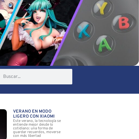
VERANO EN MODO
LIGERO CON XIAOMI
Este verano, la tecnología se
entiende mejor desde lo
cotidiano: una forma de
guardar recuerdos, moverse
con más libertad