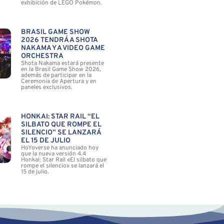
exhibición de LEGO Pokémon.
BRASIL GAME SHOW
2026 TENDRÁ A SHOTA
NAKAMA Y A VIDEO GAME
ORCHESTRA
Shota Nakama estará presente
en la Brasil Game Show 2026,
además de participar en la
Ceremonia de Apertura y en
paneles exclusivos.
HONKAI: STAR RAIL “EL
SILBATO QUE ROMPE EL
SILENCIO” SE LANZARÁ
EL 15 DE JULIO
HoYoverse ha anunciado hoy
que la nueva versión 4.4
Honkai: Star Rail «El silbato que
rompe el silencio» se lanzará el
15 de julio.