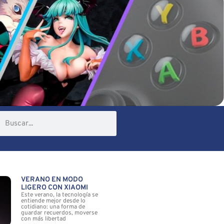
VERANO EN MODO
LIGERO CON XIAOMI
Este verano, la tecnología se
entiende mejor desde lo
cotidiano: una forma de
guardar recuerdos, moverse
con más libertad