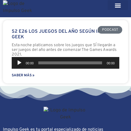
PODCAST
S2 E26 LOS JUEGOS DEL AÑO SEGÚN IMPULSO
GEEK
Esta noche platicamos sobre los juegos que SÍ llegarán a
ser juegos del año antes de comenzar The Games Awards
2021.
Reproductor
00:00
00:00
de
SABER MÁS »
audio
Impulso Geek es tu portal especializado de noticias