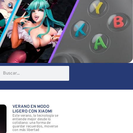
VERANO EN MODO
LIGERO CON XIAOMI
Este verano, la tecnología se
entiende mejor desde lo
cotidiano: una forma de
guardar recuerdos, moverse
con más libertad