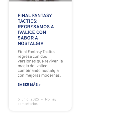
FINAL FANTASY
TACTICS:
REGRESAMOS A
IVALICE CON
SABOR A
NOSTALGIA
Final Fantasy Tactics
regresa con dos
versiones que reviven la
magia de Ivalice,
combinando nostalgia
con mejoras modernas.
SABER MÁS »
5 junio, 2025
No hay
comentarios