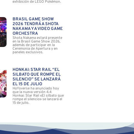
exhibición de LEGO Pokémon.
BRASIL GAME SHOW
2026 TENDRÁ A SHOTA
NAKAMA Y A VIDEO GAME
ORCHESTRA
Shota Nakama estará presente
en la Brasil Game Show 2026,
además de participar en la
Ceremonia de Apertura y en
paneles exclusivos.
HONKAI: STAR RAIL “EL
SILBATO QUE ROMPE EL
SILENCIO” SE LANZARÁ
EL 15 DE JULIO
HoYoverse ha anunciado hoy
que la nueva versión 4.4
Honkai: Star Rail «El silbato que
rompe el silencio» se lanzará el
15 de julio.