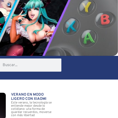
VERANO EN MODO
LIGERO CON XIAOMI
Este verano, la tecnología se
entiende mejor desde lo
cotidiano: una forma de
guardar recuerdos, moverse
con más libertad