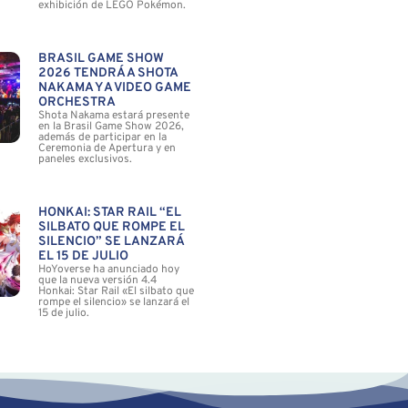
exhibición de LEGO Pokémon.
BRASIL GAME SHOW
2026 TENDRÁ A SHOTA
NAKAMA Y A VIDEO GAME
ORCHESTRA
Shota Nakama estará presente
en la Brasil Game Show 2026,
además de participar en la
Ceremonia de Apertura y en
paneles exclusivos.
HONKAI: STAR RAIL “EL
SILBATO QUE ROMPE EL
SILENCIO” SE LANZARÁ
EL 15 DE JULIO
HoYoverse ha anunciado hoy
que la nueva versión 4.4
Honkai: Star Rail «El silbato que
rompe el silencio» se lanzará el
15 de julio.