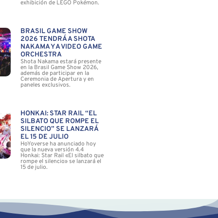
exhibición de LEGO Pokémon.
BRASIL GAME SHOW
2026 TENDRÁ A SHOTA
NAKAMA Y A VIDEO GAME
ORCHESTRA
Shota Nakama estará presente
en la Brasil Game Show 2026,
además de participar en la
Ceremonia de Apertura y en
paneles exclusivos.
HONKAI: STAR RAIL “EL
SILBATO QUE ROMPE EL
SILENCIO” SE LANZARÁ
EL 15 DE JULIO
HoYoverse ha anunciado hoy
que la nueva versión 4.4
Honkai: Star Rail «El silbato que
rompe el silencio» se lanzará el
15 de julio.