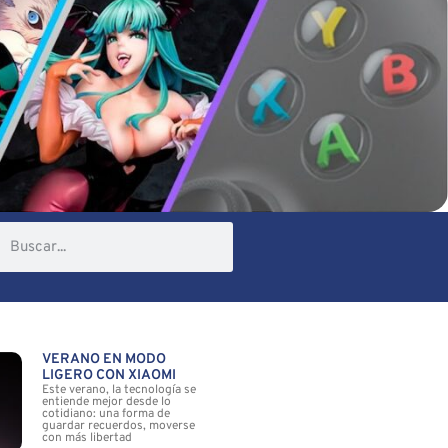
VERANO EN MODO
LIGERO CON XIAOMI
Este verano, la tecnología se
entiende mejor desde lo
cotidiano: una forma de
guardar recuerdos, moverse
con más libertad