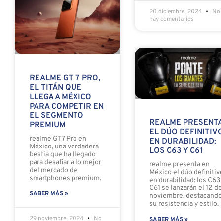
20 diciembre, 2024
No
hay comentarios
REALME GT 7 PRO,
EL TITÁN QUE
LLEGA A MÉXICO
PARA COMPETIR EN
EL SEGMENTO
REALME PRESENT
PREMIUM
EL DÚO DEFINITIV
realme GT7 Pro en
EN DURABILIDAD:
México, una verdadera
LOS C63 Y C61
bestia que ha llegado
para desafiar a lo mejor
realme presenta en
del mercado de
México el dúo definitiv
smartphones premium.
en durabilidad: los C63
C61 se lanzarán el 12 d
SABER MÁS »
noviembre, destacand
su resistencia y estilo.
29 noviembre, 2024
No
SABER MÁS »