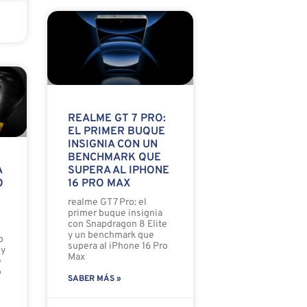
REALME GT 7 PRO:
EL PRIMER BUQUE
INSIGNIA CON UN
BENCHMARK QUE
SUPERA AL IPHONE
A
16 PRO MAX
O
realme GT 7 Pro: el
primer buque insignia
con Snapdragon 8 Elite
y un benchmark que
o
supera al iPhone 16 Pro
 y
Max
e
o
SABER MÁS »