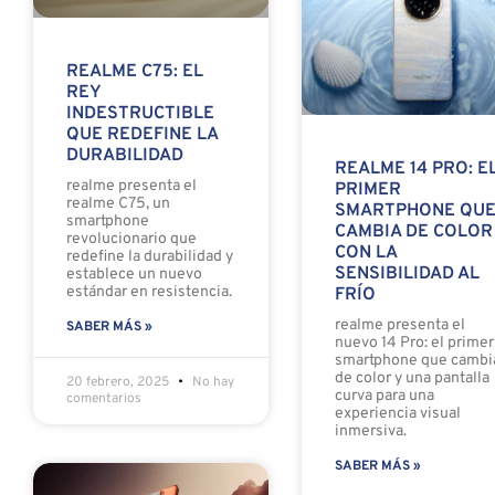
REALME C75: EL
REY
INDESTRUCTIBLE
QUE REDEFINE LA
DURABILIDAD
REALME 14 PRO: E
realme presenta el
PRIMER
realme C75, un
SMARTPHONE QU
smartphone
CAMBIA DE COLOR
revolucionario que
CON LA
redefine la durabilidad y
SENSIBILIDAD AL
establece un nuevo
estándar en resistencia.
FRÍO
realme presenta el
SABER MÁS »
nuevo 14 Pro: el primer
smartphone que cambi
de color y una pantalla
20 febrero, 2025
No hay
curva para una
comentarios
experiencia visual
inmersiva.
SABER MÁS »