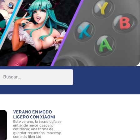
VERANO EN MODO
LIGERO CON XIAOMI
Este verano, la tecnología se
entiende mejor desde lo
cotidiano: una forma de
guardar recuerdos, moverse
con más libertad