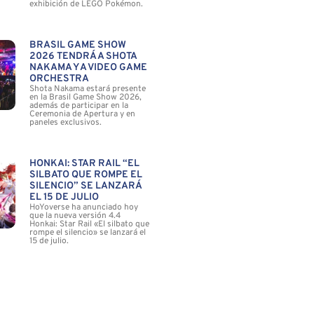
exhibición de LEGO Pokémon.
BRASIL GAME SHOW
2026 TENDRÁ A SHOTA
NAKAMA Y A VIDEO GAME
ORCHESTRA
Shota Nakama estará presente
en la Brasil Game Show 2026,
además de participar en la
Ceremonia de Apertura y en
paneles exclusivos.
HONKAI: STAR RAIL “EL
SILBATO QUE ROMPE EL
SILENCIO” SE LANZARÁ
EL 15 DE JULIO
HoYoverse ha anunciado hoy
que la nueva versión 4.4
Honkai: Star Rail «El silbato que
rompe el silencio» se lanzará el
15 de julio.