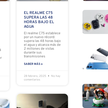
EL REALME C75
SUPERA LAS 48
N
HORAS BAJO EL
AGUA
El realme C75 establece
por un nuevo récord:
supera las 48 horas bajo
el agua y alcanza más de
2 millones de vistas
4
durante sus
transmisiones
or
SABER MÁS »
28 febrero, 2025
No hay
comentarios