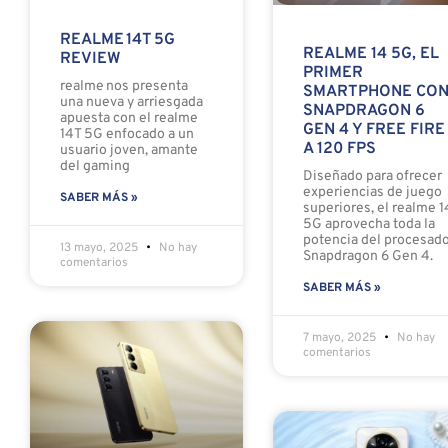
REALME 14T 5G
REALME 14 5G, EL
REVIEW
PRIMER
realme nos presenta
SMARTPHONE CO
una nueva y arriesgada
SNAPDRAGON 6
apuesta con el realme
GEN 4 Y FREE FIRE
14T 5G enfocado a un
A 120 FPS
usuario joven, amante
del gaming
Diseñado para ofrecer
experiencias de juego
SABER MÁS »
superiores, el realme 1
5G aprovecha toda la
potencia del procesad
13 mayo, 2025
No hay
Snapdragon 6 Gen 4.
comentarios
SABER MÁS »
7 mayo, 2025
No hay
comentarios