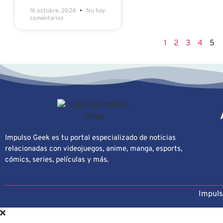
16 octubre, 2024
No hay
comentarios
1
2
3
4
5
Impulso Geek es tu portal especializado de noticias
relacionadas con videojuegos, anime, manga, esports,
cómics, series, películas y más.
Impuls