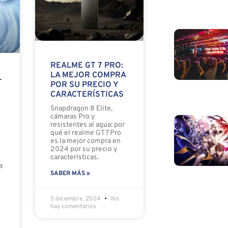
REALME GT 7 PRO:
LA MEJOR COMPRA
L
POR SU PRECIO Y
CARACTERÍSTICAS
E
Snapdragon 8 Elite,
cámaras Pro y
resistentes al agua: por
qué el realme GT 7 Pro
es la mejor compra en
2024 por su precio y
características.
a
SABER MÁS »
5 diciembre, 2024
No
hay comentarios