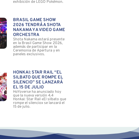
exhibición de LEGO Pokémon.
BRASIL GAME SHOW
2026 TENDRÁ A SHOTA
NAKAMA Y A VIDEO GAME
ORCHESTRA
Shota Nakama estará presente
en la Brasil Game Show 2026,
además de participar en la
Ceremonia de Apertura y en
paneles exclusivos.
HONKAI: STAR RAIL “EL
SILBATO QUE ROMPE EL
SILENCIO” SE LANZARÁ
EL 15 DE JULIO
HoYoverse ha anunciado hoy
que la nueva versión 4.4
Honkai: Star Rail «El silbato que
rompe el silencio» se lanzará el
15 de julio.