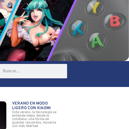
VERANO EN MODO
LIGERO CON XIAOMI
Este verano, la tecnología se
entiende mejor desde lo
cotidiano: una forma de
guardar recuerdos, moverse
con más libertad