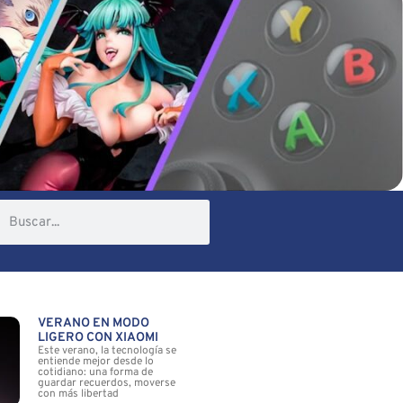
VERANO EN MODO
LIGERO CON XIAOMI
Este verano, la tecnología se
entiende mejor desde lo
cotidiano: una forma de
guardar recuerdos, moverse
con más libertad