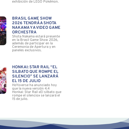
exhibición de LEGO Pokémon.
BRASIL GAME SHOW
2026 TENDRÁ A SHOTA
NAKAMA Y A VIDEO GAME
ORCHESTRA
Shota Nakama estará presente
en la Brasil Game Show 2026,
además de participar en la
Ceremonia de Apertura y en
paneles exclusivos.
HONKAI: STAR RAIL “EL
SILBATO QUE ROMPE EL
SILENCIO” SE LANZARÁ
EL 15 DE JULIO
HoYoverse ha anunciado hoy
que la nueva versión 4.4
Honkai: Star Rail «El silbato que
rompe el silencio» se lanzará el
15 de julio.