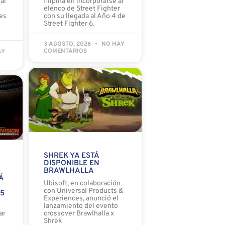
al
filipina en incorporarse al
elenco de Street Fighter
es
con su llegada al Año 4 de
Street Fighter 6.
3 AGOSTO, 2026
NO HAY
COMENTARIOS
AY
SHREK YA ESTÁ
DISPONIBLE EN
BRAWLHALLA
Á
Ubisoft, en colaboración
con Universal Products &
 5
Experiences, anunció el
lanzamiento del evento
ar
crossover Brawlhalla x
Shrek