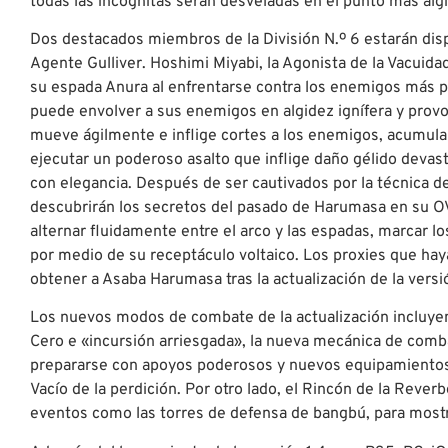
todas las incógnitas serán desveladas en el punto más álgid
Dos destacados miembros de la División N.º 6 estarán dis
Agente Gulliver. Hoshimi Miyabi, la Agonista de la Vacuida
su espada Anura al enfrentarse contra los enemigos más 
puede envolver a sus enemigos en algidez ignífera y prov
mueve ágilmente e inflige cortes a los enemigos, acumula
ejecutar un poderoso asalto que inflige daño gélido devas
con elegancia. Después de ser cautivados por la técnica de
descubrirán los secretos del pasado de Harumasa en su OV
alternar fluidamente entre el arco y las espadas, marcar lo
por medio de su receptáculo voltaico. Los proxies que hay
obtener a Asaba Harumasa tras la actualización de la versi
Los nuevos modos de combate de la actualización incluye
Cero e «incursión arriesgada», la nueva mecánica de comb
prepararse con apoyos poderosos y nuevos equipamientos p
Vacío de la perdición. Por otro lado, el Rincón de la Rever
eventos como las torres de defensa de bangbú, para mostr