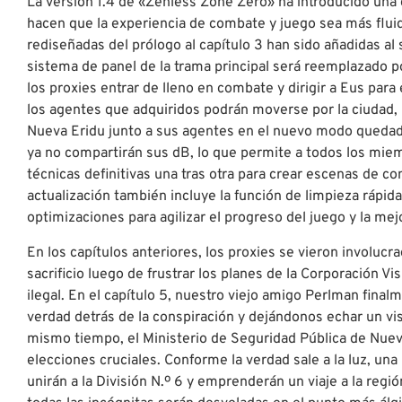
La versión 1.4 de «Zenless Zone Zero» ha introducido una
hacen que la experiencia de combate y juego sea más flu
rediseñadas del prólogo al capítulo 3 han sido añadidas al 
sistema de panel de la trama principal será reemplazado p
los proxies entrar de lleno en combate y dirigir a Eus par
los agentes que adquiridos podrán moverse por la ciudad, 
Nueva Eridu junto a sus agentes en el nuevo modo quedad
ya no compartirán sus dB, lo que permite a todos los mie
técnicas definitivas una tras otra para crear escenas de 
actualización también incluye la función de limpieza rápida
optimizaciones para agilizar el progreso del juego y la me
En los capítulos anteriores, los proxies se vieron involuc
sacrificio luego de frustrar los planes de la Corporación Vi
ilegal. En el capítulo 5, nuestro viejo amigo Perlman final
verdad detrás de la conspiración y dejándonos echar un vis
mismo tiempo, el Ministerio de Seguridad Pública de Nue
elecciones cruciales. Conforme la verdad sale a la luz, una
unirán a la División N.º 6 y emprenderán un viaje a la regi