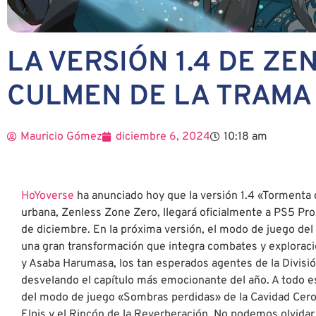
LA VERSIÓN 1.4 DE Z
CULMEN DE LA TRAMA
Mauricio Gómez
diciembre 6, 2024
10:18 am
HoYoverse
ha anunciado hoy que la versión 1.4 «Tormenta 
urbana, Zenless Zone Zero, llegará oficialmente a PS5 Pro,
de diciembre. En la próxima versión, el modo de juego del 
una gran transformación que integra combates y explorac
y Asaba Harumasa, los tan esperados agentes de la Divisió
desvelando el capítulo más emocionante del año. A todo es
del modo de juego «Sombras perdidas» de la Cavidad Cero
Elpis y el Rincón de la Reverberación. No podemos olvida