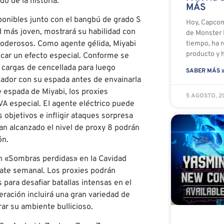
o de la historia.
MÁS
ponibles junto con el bangbú de grado S
Hoy, Capco
d más joven, mostrará su habilidad con
de Monster 
poderosos. Como agente gélida, Miyabi
tiempo, ha 
producto y 
ocar un efecto especial. Conforme se
 cargas de cencellada para luego
SABER MÁS 
tador con su espada antes de envainarla
 espada de Miyabi, los proxies
5 AGOSTO, 
A especial. El agente eléctrico puede
s objetivos e infligir ataques sorpresa
an alcanzado el nivel de proxy 8 podrán
ón.
n «Sombras perdidas» en la Cavidad
ate semanal. Los proxies podrán
ara desafiar batallas intensas en el
beración incluirá una gran variedad de
ar su ambiente bullicioso.