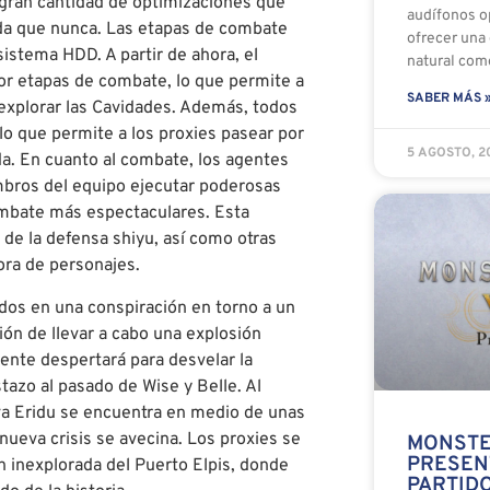
 gran cantidad de optimizaciones que
audífonos o
ida que nunca. Las etapas de combate
ofrecer una 
sistema HDD. A partir de ahora, el
natural com
or etapas de combate, lo que permite a
SABER MÁS 
a explorar las Cavidades. Además, todos
lo que permite a los proxies pasear por
5 AGOSTO, 
a. En cuanto al combate, los agentes
mbros del equipo ejecutar poderosas
combate más espectaculares. Esta
 de la defensa shiyu, así como otras
jora de personajes.
rados en una conspiración en torno a un
sión de llevar a cabo una explosión
mente despertará para desvelar la
tazo al pasado de Wise y Belle. Al
va Eridu se encuentra en medio de unas
 nueva crisis se avecina. Los proxies se
MONSTE
PRESEN
ón inexplorada del Puerto Elpis, donde
PARTIDO