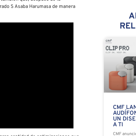
e grado S Asaba Harumasa de manera
A
RE
CMF LAN
AUDÍFO
UN DIS
A TI
CMF anunció