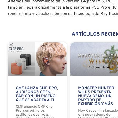
Además del lanzamiento de la versión 1.4 para PS5, PC, i
también llegará oficialmente a la plataforma PS5 Pro el 1
rendimiento y visualización con su tecnología de Ray Traci
ARTÍCULOS RECIE
CMF LANZA CLIP PRO,
MONSTER HUNTER
AUDÍFONOS OPEN-
WILDS PRESENTA
EAR CON UN DISEÑO
NUEVA DEMO, UN
QUE SE ADAPTA A TI
PARTIDO DE
EXHIBICIÓN Y MÁS
CMF anunció CMF Clip
Pro, sus primeros
Hoy, Capcom ha lanzad
audífonos open-ear,
una nueva demo de