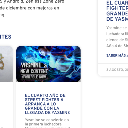
OS y Android, Zenless Zone Zero
EL CUA
FIGHTER
8 de diciembre con mejoras en
GRANDE
ng.
DE YAS
Yasmine se 
luchadora fi
NTES
elenco de St
Año 4 de Str
SABER MÁS 
3 AGOSTO, 
EL CUARTO AÑO DE
STREET FIGHTER 6
ARRANCA A LO
GRANDE CON LA
LLEGADA DE YASMINE
o
Yasmine se convierte en
la primera luchadora