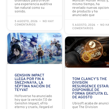
diseñados para ofrecer
Monster Hunter Wilds y, 
una experiencia auditiva
mismo tiempo, ha
tan natural como su
revelado nuevas opcion
sonido.
de producto y ha
anunciado que
5 AGOSTO, 2026
NO HAY
COMENTARIOS
5 AGOSTO, 2026
NO H
COMENTARIOS
GENSHIN IMPACT
LLEGA POR FIN A
TOM CLANCY’S THE
SNEZHNAYA, LA
DIVISION
SÉPTIMA NACIÓN DE
RESURGENCE ESTAR
TEYVAT
DISPONIBLE DE
FORMA GRATUITA EL
HoYoverse ha anunciado
DE AGOSTO
hoy que la versión 7.0 de
Genshin Impact, «Frío
Ubisoft acaba de anunci
eterno y cruel», llegará el
que The Division