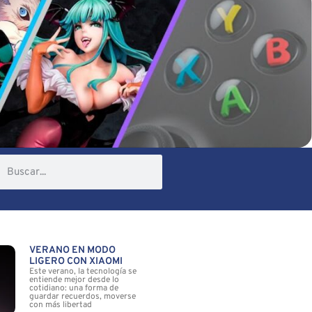
VERANO EN MODO
LIGERO CON XIAOMI
Este verano, la tecnología se
entiende mejor desde lo
cotidiano: una forma de
guardar recuerdos, moverse
con más libertad