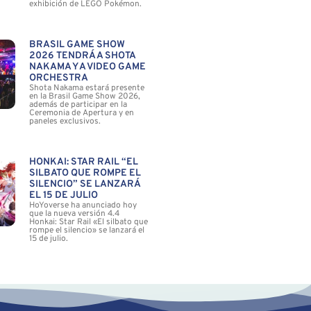
exhibición de LEGO Pokémon.
BRASIL GAME SHOW
2026 TENDRÁ A SHOTA
NAKAMA Y A VIDEO GAME
ORCHESTRA
Shota Nakama estará presente
en la Brasil Game Show 2026,
además de participar en la
Ceremonia de Apertura y en
paneles exclusivos.
HONKAI: STAR RAIL “EL
SILBATO QUE ROMPE EL
SILENCIO” SE LANZARÁ
EL 15 DE JULIO
HoYoverse ha anunciado hoy
que la nueva versión 4.4
Honkai: Star Rail «El silbato que
rompe el silencio» se lanzará el
15 de julio.