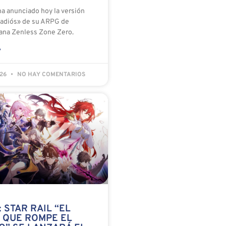
a anunciado hoy la versión
o adiós» de su ARPG de
bana Zenless Zone Zero.
»
026
NO HAY COMENTARIOS
 STAR RAIL “EL
O QUE ROMPE EL