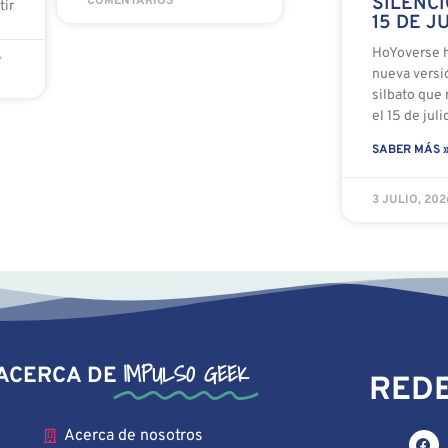
SILENCI
COMENTARIOS
tir
15 DE J
HoYoverse h
Y
nueva versió
silbato que 
el 15 de juli
SABER MÁS 
3 JULIO, 20
IMPULSO GEEK
ACERCA DE
REDE
Acerca de nosotros