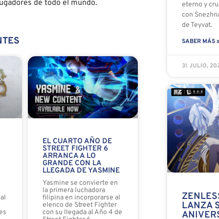
jugadores de todo el mundo.
eterno y cru
con Snezhna
de Teyvat.
NTES
SABER MÁS 
31 JULIO, 2
EL CUARTO AÑO DE
STREET FIGHTER 6
ARRANCA A LO
GRANDE CON LA
LLEGADA DE YASMINE
o
Yasmine se convierte en
la primera luchadora
ZENLES
al
filipina en incorporarse al
LANZA S
elenco de Street Fighter
es
con su llegada al Año 4 de
ANIVER