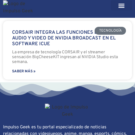
TECNOLOGÍA
CORSAIR INTEGRA LAS FUNCIONES DE IA EN
AUDIO Y VIDEO DE NVIDIA BROADCAST EN EL
SOFTWARE ICUE
La empresa de tecnología CORSAIR y el streamer
sensación BigCheeseKIT ingresan al NVIDIA Studio esta
semana.
SABER MÁS »
Impulso Geek es tu portal especializado de noticias
relacionadas con videojuegos, anime, manga, esports, cómics,