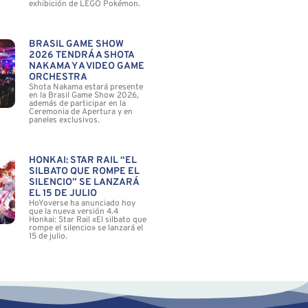
exhibición de LEGO Pokémon.
BRASIL GAME SHOW
2026 TENDRÁ A SHOTA
NAKAMA Y A VIDEO GAME
ORCHESTRA
Shota Nakama estará presente
en la Brasil Game Show 2026,
además de participar en la
Ceremonia de Apertura y en
paneles exclusivos.
HONKAI: STAR RAIL “EL
SILBATO QUE ROMPE EL
SILENCIO” SE LANZARÁ
EL 15 DE JULIO
HoYoverse ha anunciado hoy
que la nueva versión 4.4
Honkai: Star Rail «El silbato que
rompe el silencio» se lanzará el
15 de julio.