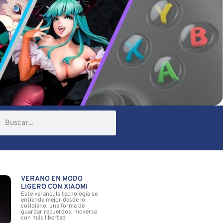
VERANO EN MODO
LIGERO CON XIAOMI
Este verano, la tecnología se
entiende mejor desde lo
cotidiano: una forma de
guardar recuerdos, moverse
con más libertad