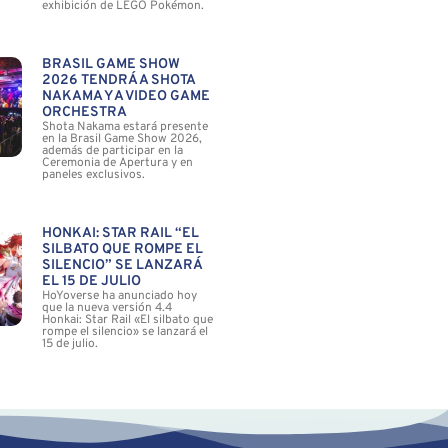
exhibición de LEGO Pokémon.
BRASIL GAME SHOW
2026 TENDRÁ A SHOTA
NAKAMA Y A VIDEO GAME
ORCHESTRA
Shota Nakama estará presente
en la Brasil Game Show 2026,
además de participar en la
Ceremonia de Apertura y en
paneles exclusivos.
HONKAI: STAR RAIL “EL
SILBATO QUE ROMPE EL
SILENCIO” SE LANZARÁ
EL 15 DE JULIO
HoYoverse ha anunciado hoy
que la nueva versión 4.4
Honkai: Star Rail «El silbato que
rompe el silencio» se lanzará el
15 de julio.