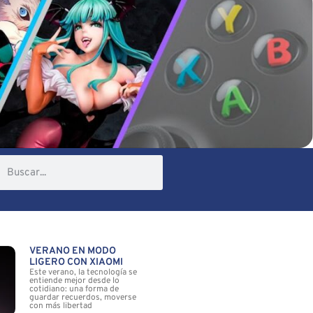
VERANO EN MODO
LIGERO CON XIAOMI
Este verano, la tecnología se
entiende mejor desde lo
cotidiano: una forma de
guardar recuerdos, moverse
con más libertad