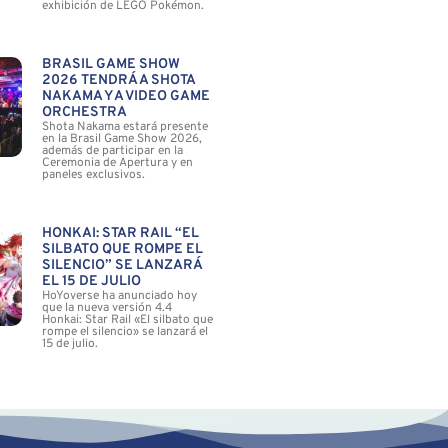
exhibición de LEGO Pokémon.
BRASIL GAME SHOW
2026 TENDRÁ A SHOTA
NAKAMA Y A VIDEO GAME
ORCHESTRA
Shota Nakama estará presente
en la Brasil Game Show 2026,
además de participar en la
Ceremonia de Apertura y en
paneles exclusivos.
HONKAI: STAR RAIL “EL
SILBATO QUE ROMPE EL
SILENCIO” SE LANZARÁ
EL 15 DE JULIO
HoYoverse ha anunciado hoy
que la nueva versión 4.4
Honkai: Star Rail «El silbato que
rompe el silencio» se lanzará el
15 de julio.