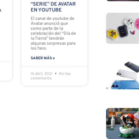
“SERIE” DE AVATAR
A
EN YOUTUBE
El canal de youtube de
Avatar anunció que
como parte de la
celebración del “Día de
la Tierra” tendrán
algunas sorpresas para
los fans.
SABER MÁS »
16 abril, 2021
No hay
comentarios