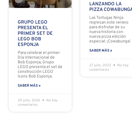
LANZANDO LA
PIZZA COWABUNG
Las Tortugas Ninja
GRUPO LEGO
regresan este verano
para disfrutar de su
PRESENTA EL
nueva historia con
PRIMER SET DE
nueva pizza edición
LEGO BOB
especial: ¡Cowabunga!
ESPONJA
SABER MÁS »
Para celebrar el primer
Día Internacional de
Bob Esponja, Grupo
27 julio, 2023
No hay
LEGO presenta el set de
comentarios
construcción LEGO
Icons Bob Esponja.
SABER MÁS »
20 julio, 2026
No hay
comentarios