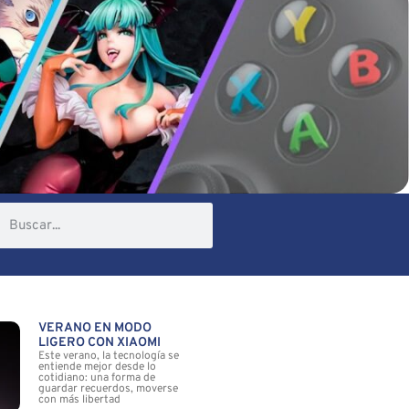
VERANO EN MODO
LIGERO CON XIAOMI
Este verano, la tecnología se
entiende mejor desde lo
cotidiano: una forma de
guardar recuerdos, moverse
con más libertad