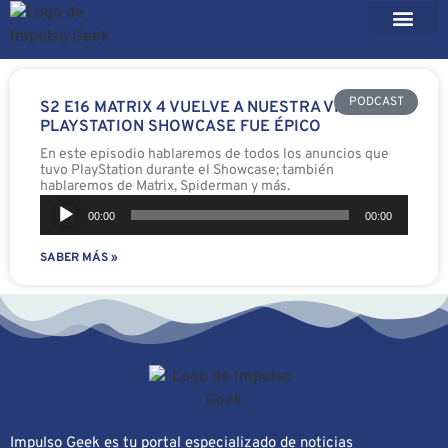
PODCAST
S2 E16 MATRIX 4 VUELVE A NUESTRA VIDA Y
PLAYSTATION SHOWCASE FUE ÉPICO
En este episodio hablaremos de todos los anuncios que
tuvo PlayStation durante el Showcase; también
hablaremos de Matrix, Spiderman y más.
Reproductor
00:00
00:00
de
SABER MÁS »
audio
Impulso Geek es tu portal especializado de noticias