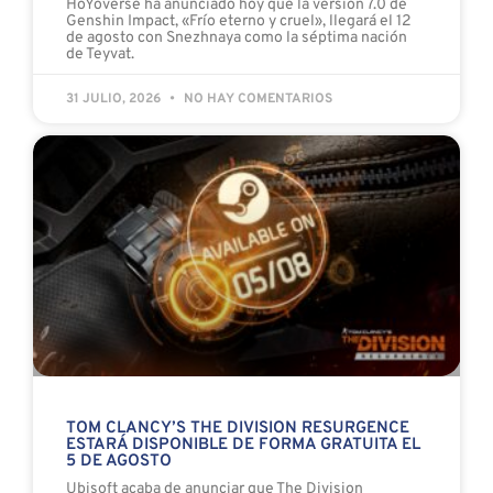
HoYoverse ha anunciado hoy que la versión 7.0 de
Genshin Impact, «Frío eterno y cruel», llegará el 12
de agosto con Snezhnaya como la séptima nación
de Teyvat.
31 JULIO, 2026
NO HAY COMENTARIOS
TOM CLANCY’S THE DIVISION RESURGENCE
ESTARÁ DISPONIBLE DE FORMA GRATUITA EL
5 DE AGOSTO
Ubisoft acaba de anunciar que The Division