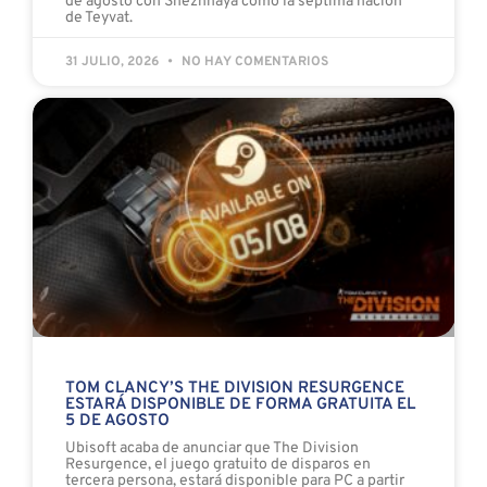
de agosto con Snezhnaya como la séptima nación
de Teyvat.
31 JULIO, 2026
NO HAY COMENTARIOS
TOM CLANCY’S THE DIVISION RESURGENCE
ESTARÁ DISPONIBLE DE FORMA GRATUITA EL
5 DE AGOSTO
Ubisoft acaba de anunciar que The Division
Resurgence, el juego gratuito de disparos en
tercera persona, estará disponible para PC a partir