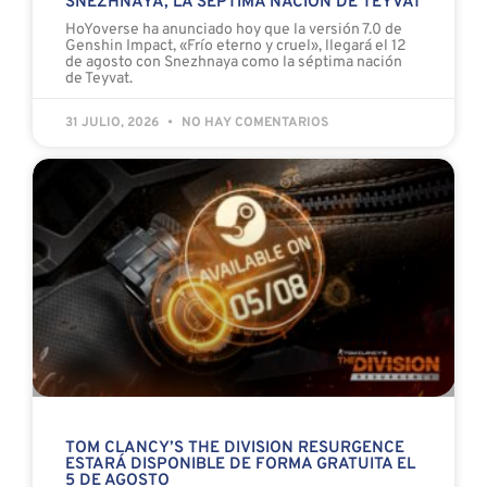
SNEZHNAYA, LA SÉPTIMA NACIÓN DE TEYVAT
HoYoverse ha anunciado hoy que la versión 7.0 de
Genshin Impact, «Frío eterno y cruel», llegará el 12
de agosto con Snezhnaya como la séptima nación
de Teyvat.
31 JULIO, 2026
NO HAY COMENTARIOS
TOM CLANCY’S THE DIVISION RESURGENCE
ESTARÁ DISPONIBLE DE FORMA GRATUITA EL
5 DE AGOSTO