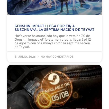
GENSHIN IMPACT LLEGA POR FIN A
SNEZHNAYA, LA SÉPTIMA NACIÓN DE TEYVAT
HoYoverse ha anunciado hoy que la versión 7.0 de
Genshin Impact, «Frío eterno y cruel», llegará el 12
de agosto con Snezhnaya como la séptima nación
de Teyvat.
31 JULIO, 2026
NO HAY COMENTARIOS