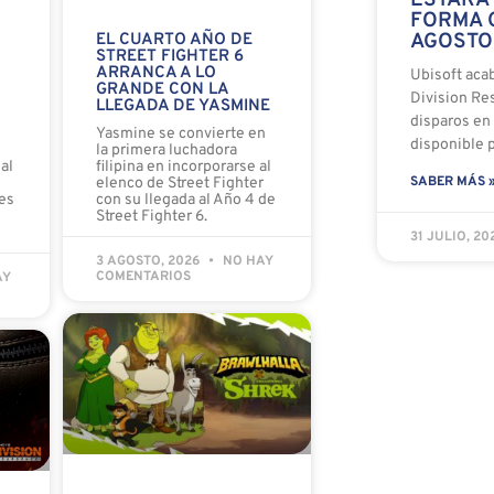
FORMA G
AGOSTO
EL CUARTO AÑO DE
STREET FIGHTER 6
ARRANCA A LO
Ubisoft aca
GRANDE CON LA
Division Re
LLEGADA DE YASMINE
disparos en 
o
Yasmine se convierte en
disponible p
la primera luchadora
al
filipina en incorporarse al
SABER MÁS 
elenco de Street Fighter
es
con su llegada al Año 4 de
Street Fighter 6.
31 JULIO, 2
3 AGOSTO, 2026
NO HAY
COMENTARIOS
AY