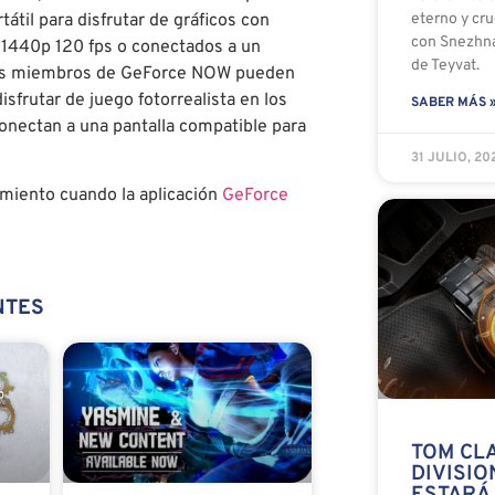
til para disfrutar de gráficos con
eterno y cru
con Snezhna
 1440p 120 fps o conectados a un
de Teyvat.
 Los miembros de GeForce NOW pueden
frutar de juego fotorrealista en los
SABER MÁS 
onectan a una pantalla compatible para
31 JULIO, 2
miento cuando la aplicación
GeForce
NTES
TOM CL
DIVISI
ESTARÁ