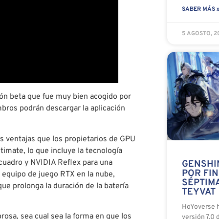
SABER MÁS 
5 AGOSTO, 
ón beta que fue muy bien acogido por
mbros podrán descargar la aplicación
 ventajas que los propietarios de GPU
mate, lo que incluye la tecnología
cuadro y NVIDIA Reflex para una
GENSHI
POR FIN
 equipo de juego RTX en la nube,
SÉPTIM
e prolonga la duración de la batería
TEYVAT
HoYoverse h
osa, sea cual sea la forma en que los
versión 7.0 