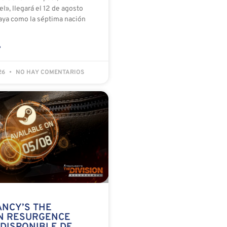
el», llegará el 12 de agosto
ya como la séptima nación
»
026
NO HAY COMENTARIOS
ANCY’S THE
ON RESURGENCE
 DISPONIBLE DE