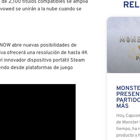
 de 2,100 títulos compatibles se amplía
RE
vowed se unirán a la nube cuando se
 NOW abre nuevas posibilidades de
ativa ofrecerá una resolución de hasta 4K
l innovador dispositivo portátil Steam
iendo desde plataformas de juego
MONSTE
PRESEN
PARTIDO
MÁS
Hoy, Capco
de Monster 
tiempo, ha 
producto y 