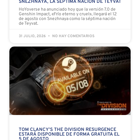
SNEZHNAYA, LA SÉPTIMA NACIÓN DE TEYVAT
HoYoverse ha anunciado hoy que la versión 7.0 de
Genshin Impact, «Frío eterno y cruel», llegará el 12
de agosto con Snezhnaya como la séptima nación
de Teyvat.
31 JULIO, 2026
NO HAY COMENTARIOS
TOM CLANCY’S THE DIVISION RESURGENCE
ESTARÁ DISPONIBLE DE FORMA GRATUITA EL
5 DE AGOSTO