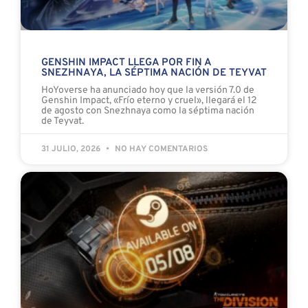
GENSHIN IMPACT LLEGA POR FIN A
SNEZHNAYA, LA SÉPTIMA NACIÓN DE TEYVAT
HoYoverse ha anunciado hoy que la versión 7.0 de
Genshin Impact, «Frío eterno y cruel», llegará el 12
de agosto con Snezhnaya como la séptima nación
de Teyvat.
31 JULIO, 2026
NO HAY COMENTARIOS