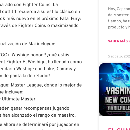
parado con Fighter Coins. La
Hoy, Capco
utfit 1 recuerda a su estilo clásico en
de Monster 
 look más nuevo en el próximo Fatal Fury:
tiempo, ha 
 través de Fighter Coins o maximizando
producto y 
SABER MÁS 
ualización de Mai incluyen:
FGC (“Woshige noooo!! ¿qué estás
5 agosto, 20
reet Fighter 6, Woshige, ha llegado como
 legendario Woshige con Luke, Cammy y
n de pantalla de retador!
ague: Master League, donde lo mejor de
ue incluyen:
y Ultimate Master
ueden ganar recompensas jugando
ue han alcanzado el rango de maestro.
e ahora se determinará por jugador en