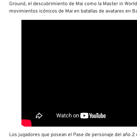
Ground, el descubrimiento de Mai como la Master in World
movimientos icónicos de Mai en batallas de avatares en Ba
Los jugadores que posean el Pase de personaje del año 2 o