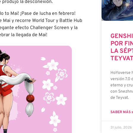
e produjo la desconexión.
o to Mai! ¡Pase de lucha en febrero!
e Mai y recorre World Tour y Battle Hub
egante efecto Challenger Screen y la
rar la llegada de Mai!
GENSHI
POR FI
LA SÉP
TEYVA
HoYoverse h
versión 7.0 
eterno y cru
con Snezhna
de Teyvat.
SABER MÁS 
31 julio, 2026