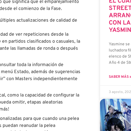
EL CUA
 lo que significa que el emparejamiento
STREET
 desde el comienzo de la Fase.
ARRAN
últiples actualizaciones de calidad de
CON LA
YASMI
dad de ver repeticiones desde la
en partidos clasificados o casuales, la
Yasmine se 
rante las llamadas de ronda o después
luchadora fi
elenco de St
Año 4 de Str
nsultar toda la información de
el menú Estado, además de sugerencias
SABER MÁS 
bir” con Masters independientemente
3 agosto, 20
al, como la capacidad de configurar la
pueda omitir, etapas aleatorias
 más!
sonalizadas para que cuando una pelea
es puedan reanudar la pelea