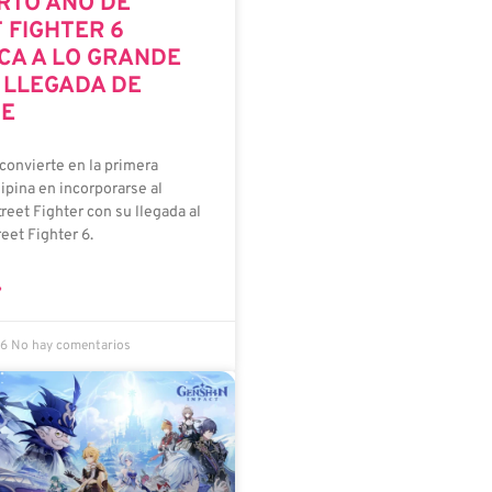
RTO AÑO DE
 FIGHTER 6
CA A LO GRANDE
 LLEGADA DE
NE
convierte en la primera
lipina en incorporarse al
reet Fighter con su llegada al
eet Fighter 6.
»
26
No hay comentarios