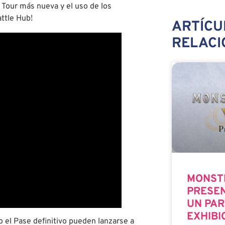
 Tour más nueva y el uso de los
ttle Hub!
ARTÍCU
RELAC
MONST
PRESEN
UN PAR
EXHIBI
 el Pase definitivo pueden lanzarse a