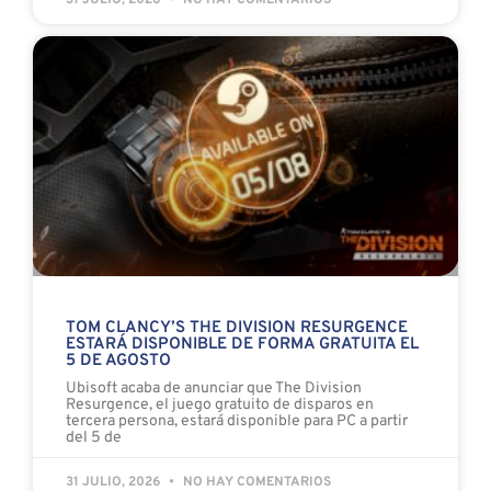
31 JULIO, 2026
NO HAY COMENTARIOS
TOM CLANCY’S THE DIVISION RESURGENCE
ESTARÁ DISPONIBLE DE FORMA GRATUITA EL
5 DE AGOSTO
Ubisoft acaba de anunciar que The Division
Resurgence, el juego gratuito de disparos en
tercera persona, estará disponible para PC a partir
del 5 de
31 JULIO, 2026
NO HAY COMENTARIOS