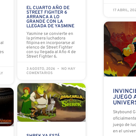
EL CUARTO AÑO DE
17 ABRIL, 20
STREET FIGHTER 6
ARRANCA A LO
GRANDE CON LA
LLEGADA DE YASMINE
o
Yasmine se convierte en
la primera luchadora
al
filipina en incorporarse al
elenco de Street Fighter
es
con su llegada al Año 4 de
Street Fighter 6.
3 AGOSTO, 2026
NO HAY
COMENTARIOS
AY
INVINCI
JUEGO 
UNIVERS
Skybound G
oficialmente
juego de lu
en el univer