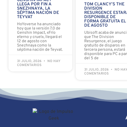
GENSHIN IMPACT
LLEGA POR FIN A
TOM CLANCY’S THE
SNEZHNAYA, LA
DIVISION
SÉPTIMA NACIÓN DE
RESURGENCE ESTAR
TEYVAT
DISPONIBLE DE
FORMA GRATUITA EL
HoYoverse ha anunciado
DE AGOSTO
hoy que la versión 7.0 de
Genshin Impact, «Frío
Ubisoft acaba de anunci
eterno y cruel», llegará el
que The Division
12 de agosto con
Resurgence, el juego
Snezhnaya como la
gratuito de disparos en
séptima nación de Teyvat.
tercera persona, estará
disponible para PC a par
del 5 de
31 JULIO, 2026
NO HAY
COMENTARIOS
31 JULIO, 2026
NO HA
COMENTARIOS