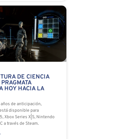
TURA DE CIENCIA
N PRAGMATA
A HOY HACIA LA
años de anticipación,
stá disponible para
5, Xbox Series X|S, Nintendo
C a través de Steam.
»