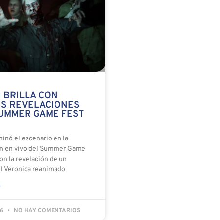
 BRILLA CON
S REVELACIONES
SUMMER GAME FEST
inó el escenario en la
ón en vivo del Summer Game
on la revelación de un
il Veronica reanimado
»
26
NO HAY COMENTARIOS