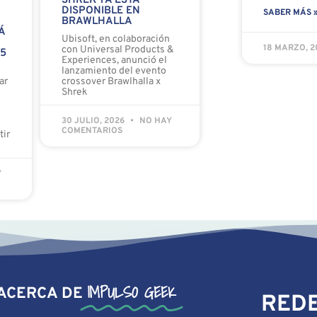
SHREK YA ESTÁ
DISPONIBLE EN
SABER MÁS 
BRAWLHALLA
Á
Ubisoft, en colaboración
18 MARZO, 
con Universal Products &
 5
Experiences, anunció el
lanzamiento del evento
ar
crossover Brawlhalla x
Shrek
30 JULIO, 2026
NO HAY
COMENTARIOS
tir
Y
IMPULSO GEEK
ACERCA DE
REDE