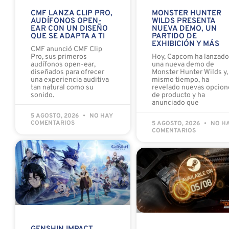
CMF LANZA CLIP PRO,
MONSTER HUNTER
AUDÍFONOS OPEN-
WILDS PRESENTA
EAR CON UN DISEÑO
NUEVA DEMO, UN
QUE SE ADAPTA A TI
PARTIDO DE
EXHIBICIÓN Y MÁS
CMF anunció CMF Clip
Pro, sus primeros
Hoy, Capcom ha lanzad
audífonos open-ear,
una nueva demo de
diseñados para ofrecer
Monster Hunter Wilds y, 
una experiencia auditiva
mismo tiempo, ha
tan natural como su
revelado nuevas opcion
sonido.
de producto y ha
anunciado que
5 AGOSTO, 2026
NO HAY
COMENTARIOS
5 AGOSTO, 2026
NO H
COMENTARIOS