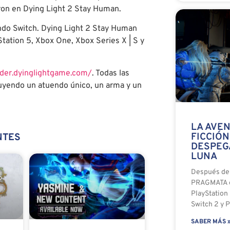
ron en Dying Light 2 Stay Human.
endo Switch. Dying Light 2 Stay Human
yStation 5, Xbox One, Xbox Series X | S y
rder.dyinglightgame.com/
. Todas las
cluyendo un atuendo único, un arma y un
LA AVEN
FICCIÓ
NTES
DESPEG
LUNA
Después de 
PRAGMATA e
PlayStation 
Switch 2 y P
SABER MÁS 