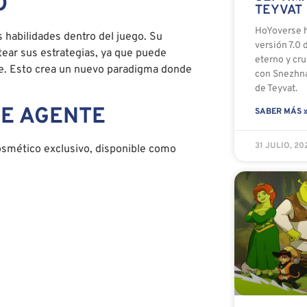
O
TEYVAT
HoYoverse h
 habilidades dentro del juego. Su
versión 7.0 
ntear sus estrategias, ya que puede
eterno y cru
ue. Esto crea un nuevo paradigma donde
con Snezhna
de Teyvat.
DE AGENTE
SABER MÁS 
31 JULIO, 2
smético exclusivo, disponible como