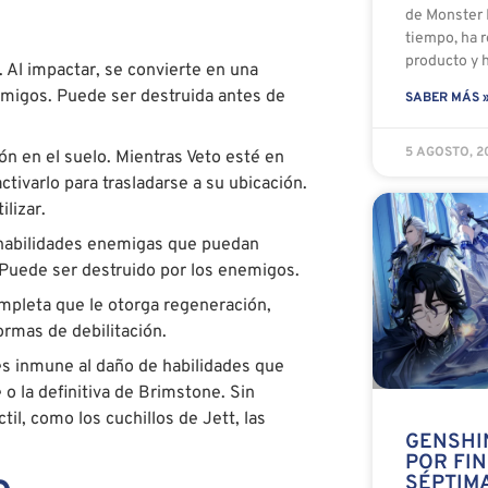
de Monster 
tiempo, ha 
producto y 
 Al impactar, se convierte en una
nemigos. Puede ser destruida antes de
SABER MÁS 
5 AGOSTO, 
ón en el suelo. Mientras Veto esté en
ctivarlo para trasladarse a su ubicación.
lizar.
r habilidades enemigas que puedan
 Puede ser destruido por los enemigos.
ompleta que le otorga regeneración,
rmas de debilitación.
 es inmune al daño de habilidades que
 la definitiva de Brimstone. Sin
il, como los cuchillos de Jett, las
GENSHI
POR FIN
SÉPTIM