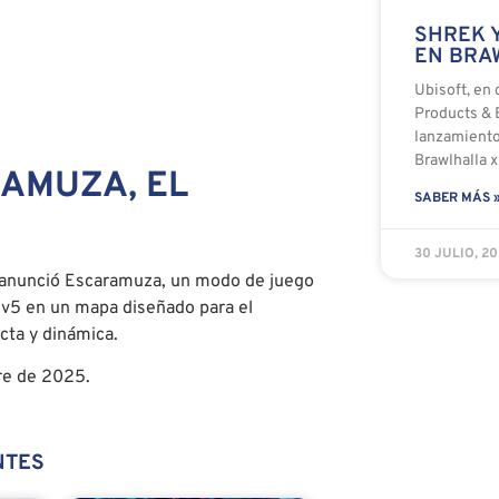
SHREK Y
EN BRA
Ubisoft, en
Products & 
lanzamiento
Brawlhalla x
RAMUZA, EL
SABER MÁS 
30 JULIO, 2
 anunció Escaramuza, un modo de juego
5v5 en un mapa diseñado para el
cta y dinámica.
re de 2025.
NTES