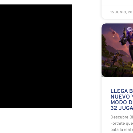
15 JUNIO, 2
LLEGA B
NUEVO 
MODO D
32 JUG
Descubre Bl
Fortnite qu
batalla real