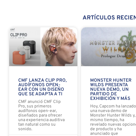
ARTÍCULOS RECIE
CMF LANZA CLIP PRO,
MONSTER HUNTER
AUDÍFONOS OPEN-
WILDS PRESENTA
EAR CON UN DISEÑO
NUEVA DEMO, UN
QUE SE ADAPTA A TI
PARTIDO DE
EXHIBICIÓN Y MÁS
CMF anunció CMF Clip
Pro, sus primeros
Hoy, Capcom ha lanzad
audífonos open-ear,
una nueva demo de
diseñados para ofrecer
Monster Hunter Wilds y, 
una experiencia auditiva
mismo tiempo, ha
tan natural como su
revelado nuevas opcion
sonido.
de producto y ha
anunciado que