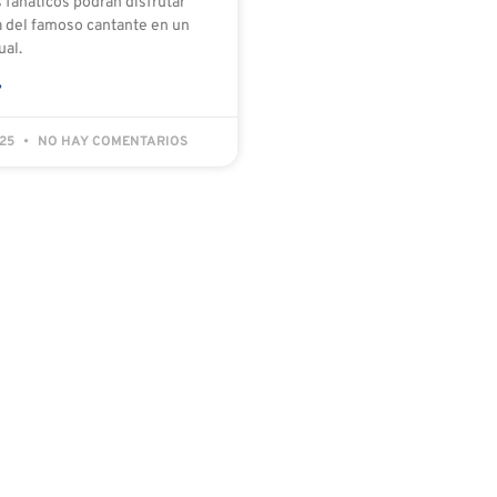
s fanáticos podrán disfrutar
a del famoso cantante en un
ual.
»
025
NO HAY COMENTARIOS