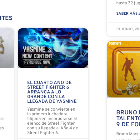
hasta 32 ju
SABER MÁS 
NTES
19 JUNIO, 2
EL CUARTO AÑO DE
STREET FIGHTER 6
ARRANCA A LO
GRANDE CON LA
LLEGADA DE YASMINE
o
Yasmine se convierte en
BRUNO 
la primera luchadora
TALENT
al
filipina en incorporarse al
elenco de Street Fighter
9 DE FO
es
con su llegada al Año 4 de
Street Fighter 6.
Bruno Mars 