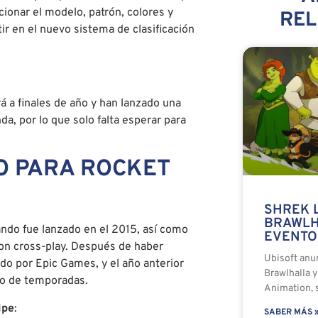
ionar el modelo, patrón, colores y
RE
r en el nuevo sistema de clasificación
á a finales de año y han lanzado una
a, por lo que solo falta esperar para
O PARA ROCKET
SHREK 
BRAWLH
ndo fue lanzado en el 2015, así como
EVENTO
con cross-play. Después de haber
Ubisoft anu
ido por Epic Games, y el año anterior
Brawlhalla 
elo de temporadas.
Animation, s
ipe
:
SABER MÁS 