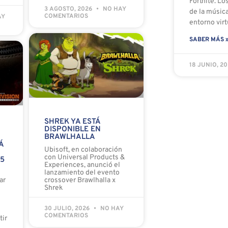
Fortnite. Lo
3 AGOSTO, 2026
NO HAY
de la músic
COMENTARIOS
AY
entorno virt
SABER MÁS 
18 JUNIO, 2
SHREK YA ESTÁ
DISPONIBLE EN
BRAWLHALLA
Á
Ubisoft, en colaboración
con Universal Products &
 5
Experiences, anunció el
lanzamiento del evento
ar
crossover Brawlhalla x
Shrek
30 JULIO, 2026
NO HAY
COMENTARIOS
tir