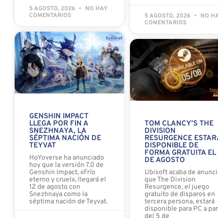
5 AGOSTO, 2026
NO HAY
COMENTARIOS
5 AGOSTO, 2026
NO H
COMENTARIOS
GENSHIN IMPACT
LLEGA POR FIN A
TOM CLANCY’S THE
SNEZHNAYA, LA
DIVISION
SÉPTIMA NACIÓN DE
RESURGENCE ESTAR
TEYVAT
DISPONIBLE DE
FORMA GRATUITA EL
HoYoverse ha anunciado
DE AGOSTO
hoy que la versión 7.0 de
Genshin Impact, «Frío
Ubisoft acaba de anunci
eterno y cruel», llegará el
que The Division
12 de agosto con
Resurgence, el juego
Snezhnaya como la
gratuito de disparos en
séptima nación de Teyvat.
tercera persona, estará
disponible para PC a par
del 5 de