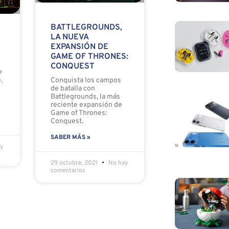
BATTLEGROUNDS,
LA NUEVA
EXPANSIÓN DE
GAME OF THRONES:
CONQUEST
e
Conquista los campos
.
de batalla con
Battlegrounds, la más
reciente expansión de
Game of Thrones:
Conquest.
SABER MÁS »
y
29 octubre, 2021
No hay
comentarios