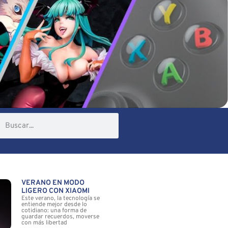
VERANO EN MODO
LIGERO CON XIAOMI
Este verano, la tecnología se
entiende mejor desde lo
cotidiano: una forma de
guardar recuerdos, moverse
con más libertad