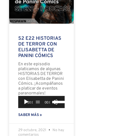
S2 E22 HISTORIAS
DE TERROR CON
ELISABETTA DE
PANINI CÓMICS
En este episodio
platicamos de algunas
HISTORIAS DE TERROR
con Elisabetta de Panini
Cómics. ¡Acompáñanos
a platicar de eventos
paranormales!
Reproductor
Utiliza
00:00
00:00
de
las
SABER MÁS »
audio
teclas
de
29 octubre, 2021
No hay
flecha
comentarios