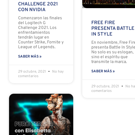
CHALLENGE 2021
CON NVIDIA
Comenzaron las finales
FREE FIRE
del Logitech G
Challenge 2021. Los
PRESENTA BATTLE
enfrentamientos
IN STYLE
tendrán lugar en
Counter Strike, Fornite y
En noviembre, Free Fir
League of Legends.
presenta Battle In Style
No solo es su eslogan,
SABER MÁS »
sino el espíritu que
transmite la marca.
SABER MÁS »
29 octubre, 2021
No hay
comentarios
29 octubre, 2021
No ha
comentarios