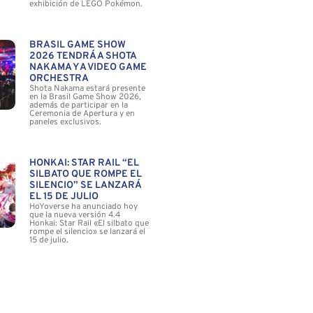
exhibición de LEGO Pokémon.
BRASIL GAME SHOW
2026 TENDRÁ A SHOTA
NAKAMA Y A VIDEO GAME
ORCHESTRA
Shota Nakama estará presente
en la Brasil Game Show 2026,
además de participar en la
Ceremonia de Apertura y en
paneles exclusivos.
HONKAI: STAR RAIL “EL
SILBATO QUE ROMPE EL
SILENCIO” SE LANZARÁ
EL 15 DE JULIO
HoYoverse ha anunciado hoy
que la nueva versión 4.4
Honkai: Star Rail «El silbato que
rompe el silencio» se lanzará el
15 de julio.