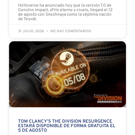
HoYoverse ha anunciado hoy que la versión 7.0 de
Genshin Impact, «Frío eterno y cruel», llegará el 12
de agosto con Snezhnaya como la séptima nación
de Teyvat.
31 JULIO, 2026
NO HAY COMENTARIOS
TOM CLANCY’S THE DIVISION RESURGENCE
ESTARÁ DISPONIBLE DE FORMA GRATUITA EL
5 DE AGOSTO