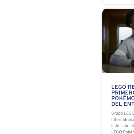
LEGO R
PRIMER
POKÉMO
DEL EN
Grupo LEGO
Internationa
colección d
LEGO Poké