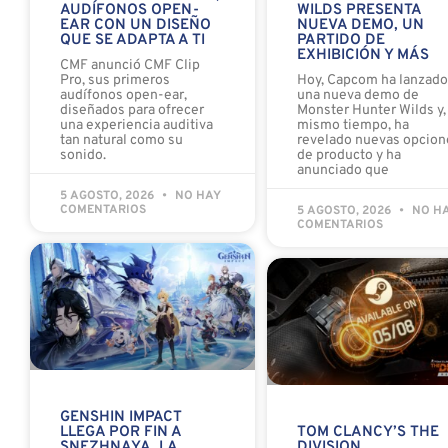
WILDS PRESENTA
AUDÍFONOS OPEN-
NUEVA DEMO, UN
EAR CON UN DISEÑO
PARTIDO DE
QUE SE ADAPTA A TI
EXHIBICIÓN Y MÁS
CMF anunció CMF Clip
Hoy, Capcom ha lanzad
Pro, sus primeros
una nueva demo de
audífonos open-ear,
Monster Hunter Wilds y, 
diseñados para ofrecer
mismo tiempo, ha
una experiencia auditiva
revelado nuevas opcion
tan natural como su
de producto y ha
sonido.
anunciado que
5 AGOSTO, 2026
NO HAY
COMENTARIOS
5 AGOSTO, 2026
NO H
COMENTARIOS
GENSHIN IMPACT
LLEGA POR FIN A
TOM CLANCY’S THE
SNEZHNAYA, LA
DIVISION