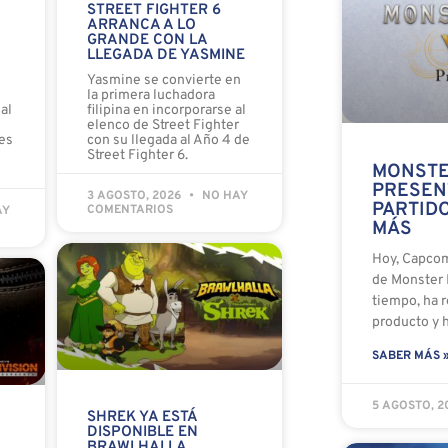
STREET FIGHTER 6
ARRANCA A LO
GRANDE CON LA
LLEGADA DE YASMINE
o
Yasmine se convierte en
la primera luchadora
al
filipina en incorporarse al
elenco de Street Fighter
es
con su llegada al Año 4 de
Street Fighter 6.
MONSTE
PRESEN
3 AGOSTO, 2026
NO HAY
PARTIDO
COMENTARIOS
AY
MÁS
Hoy, Capco
de Monster 
tiempo, ha 
producto y 
SABER MÁS 
5 AGOSTO, 
SHREK YA ESTÁ
DISPONIBLE EN
BRAWLHALLA