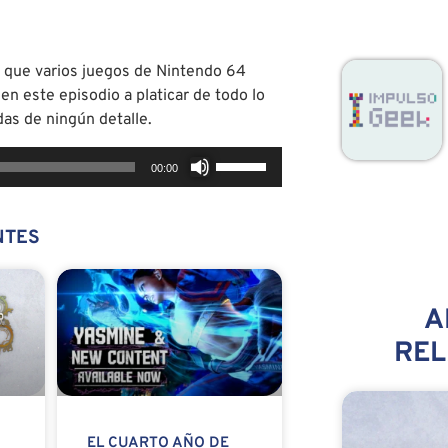
que varios juegos de Nintendo 64
n este episodio a platicar de todo lo
das de ningún detalle.
Utiliza
00:00
las
teclas
de
NTES
flecha
arriba/abajo
para
A
aumentar
RE
o
disminuir
el
volumen.
EL CUARTO AÑO DE