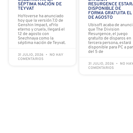
SÉPTIMA NACIÓN DE
RESURGENCE ESTAR
TEYVAT
DISPONIBLE DE
FORMA GRATUITA EL
HoYoverse ha anunciado
DE AGOSTO
hoy que la versión 7.0 de
Genshin Impact, «Frío
Ubisoft acaba de anunci
eterno y cruel», llegará el
que The Division
12 de agosto con
Resurgence, el juego
Snezhnaya como la
gratuito de disparos en
séptima nación de Teyvat.
tercera persona, estará
disponible para PC a par
del 5 de
31 JULIO, 2026
NO HAY
COMENTARIOS
31 JULIO, 2026
NO HA
COMENTARIOS