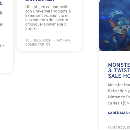
Á
Ubisoft, en colaboración
con Universal Products &
 5
Experiences, anunció el
lanzamiento del evento
ar
crossover Brawlhalla x
Shrek
30 JULIO, 2026
NO HAY
COMENTARIOS
tir
Y
MONSTE
3: TWIS
SALE HO
Monster Hun
Reflection y
Nintendo Sw
Series X|S y
SABER MÁS 
13 MARZO, 