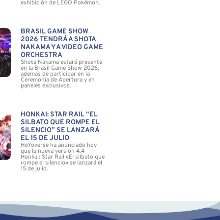
exhibición de LEGO Pokémon.
BRASIL GAME SHOW
2026 TENDRÁ A SHOTA
NAKAMA Y A VIDEO GAME
ORCHESTRA
Shota Nakama estará presente
en la Brasil Game Show 2026,
además de participar en la
Ceremonia de Apertura y en
paneles exclusivos.
HONKAI: STAR RAIL “EL
SILBATO QUE ROMPE EL
SILENCIO” SE LANZARÁ
EL 15 DE JULIO
HoYoverse ha anunciado hoy
que la nueva versión 4.4
Honkai: Star Rail «El silbato que
rompe el silencio» se lanzará el
15 de julio.