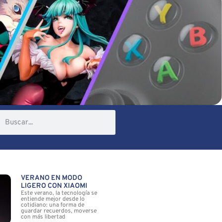
VERANO EN MODO
LIGERO CON XIAOMI
Este verano, la tecnología se
entiende mejor desde lo
cotidiano: una forma de
guardar recuerdos, moverse
con más libertad