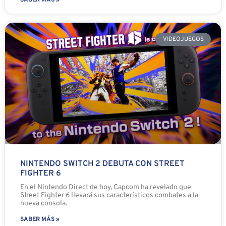
SABER MÁS »
VIDEOJUEGOS
NINTENDO SWITCH 2 DEBUTA CON STREET
FIGHTER 6
En el Nintendo Direct de hoy, Capcom ha revelado que
Street Fighter 6 llevará sus característicos combates a la
nueva consola.
SABER MÁS »