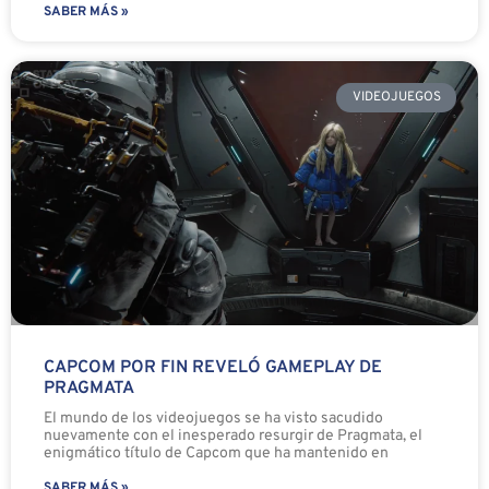
SABER MÁS »
VIDEOJUEGOS
CAPCOM POR FIN REVELÓ GAMEPLAY DE
PRAGMATA
El mundo de los videojuegos se ha visto sacudido
nuevamente con el inesperado resurgir de Pragmata, el
enigmático título de Capcom que ha mantenido en
SABER MÁS »