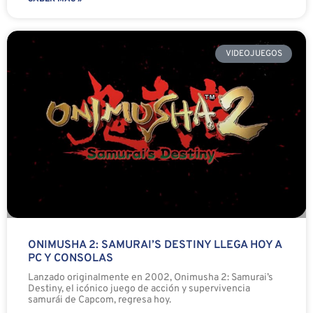
VIDEOJUEGOS
ONIMUSHA 2: SAMURAI’S DESTINY LLEGA HOY A
PC Y CONSOLAS
Lanzado originalmente en 2002, Onimusha 2: Samurai’s
Destiny, el icónico juego de acción y supervivencia
samurái de Capcom, regresa hoy.