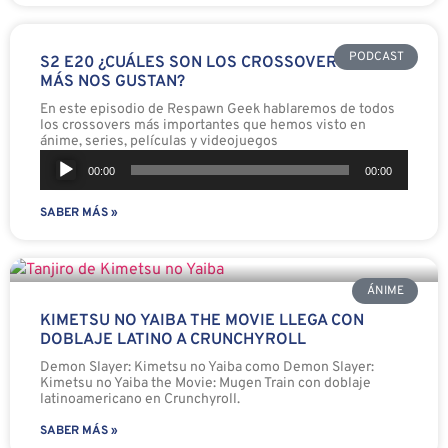
PODCAST
S2 E20 ¿CUÁLES SON LOS CROSSOVERS QUE
MÁS NOS GUSTAN?
En este episodio de Respawn Geek hablaremos de todos
los crossovers más importantes que hemos visto en
ánime, series, películas y videojuegos
Reproductor
00:00
00:00
de
SABER MÁS »
audio
ÁNIME
KIMETSU NO YAIBA THE MOVIE LLEGA CON
DOBLAJE LATINO A CRUNCHYROLL
Demon Slayer: Kimetsu no Yaiba como Demon Slayer:
Kimetsu no Yaiba the Movie: Mugen Train con doblaje
latinoamericano en Crunchyroll.
SABER MÁS »