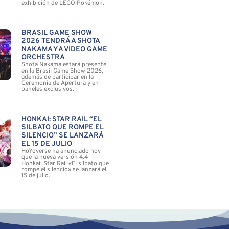
exhibición de LEGO Pokémon.
BRASIL GAME SHOW
2026 TENDRÁ A SHOTA
NAKAMA Y A VIDEO GAME
ORCHESTRA
Shota Nakama estará presente
en la Brasil Game Show 2026,
además de participar en la
Ceremonia de Apertura y en
paneles exclusivos.
HONKAI: STAR RAIL “EL
SILBATO QUE ROMPE EL
SILENCIO” SE LANZARÁ
EL 15 DE JULIO
HoYoverse ha anunciado hoy
que la nueva versión 4.4
Honkai: Star Rail «El silbato que
rompe el silencio» se lanzará el
15 de julio.