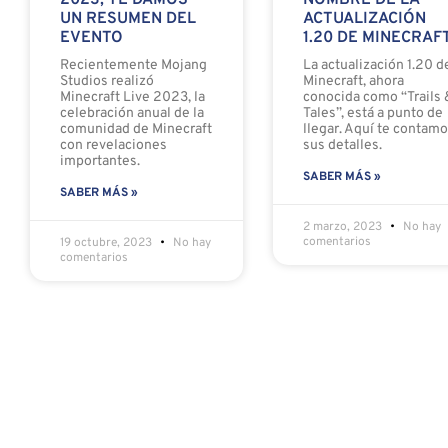
2023, TE DAMOS
NOMBRE DE LA
UN RESUMEN DEL
ACTUALIZACIÓN
EVENTO
1.20 DE MINECRAF
Recientemente Mojang
La actualización 1.20 d
Studios realizó
Minecraft, ahora
Minecraft Live 2023, la
conocida como “Trails 
celebración anual de la
Tales”, está a punto de
comunidad de Minecraft
llegar. Aquí te contam
con revelaciones
sus detalles.
importantes.
SABER MÁS »
SABER MÁS »
2 marzo, 2023
No hay
comentarios
19 octubre, 2023
No hay
comentarios