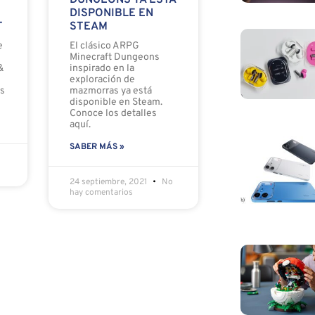
DUNGEONS YA ESTÁ
DISPONIBLE EN
T
STEAM
e
El clásico ARPG
Minecraft Dungeons
&
inspirado en la
exploración de
os
mazmorras ya está
disponible en Steam.
Conoce los detalles
aquí.
SABER MÁS »
24 septiembre, 2021
No
hay comentarios