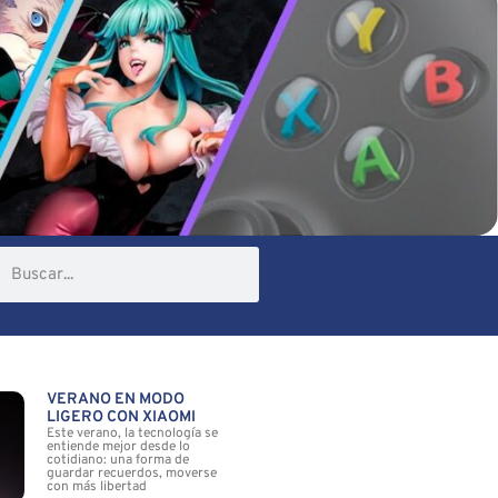
VERANO EN MODO
LIGERO CON XIAOMI
Este verano, la tecnología se
entiende mejor desde lo
cotidiano: una forma de
guardar recuerdos, moverse
con más libertad