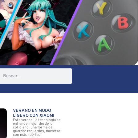
VERANO EN MODO
LIGERO CON XIAOMI
Este verano, la tecnología se
entiende mejor desde lo
cotidiano: una forma de
guardar recuerdos, moverse
con más libertad