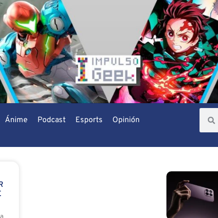
Ánime
Podcast
Esports
Opinión
H
R
E
ma