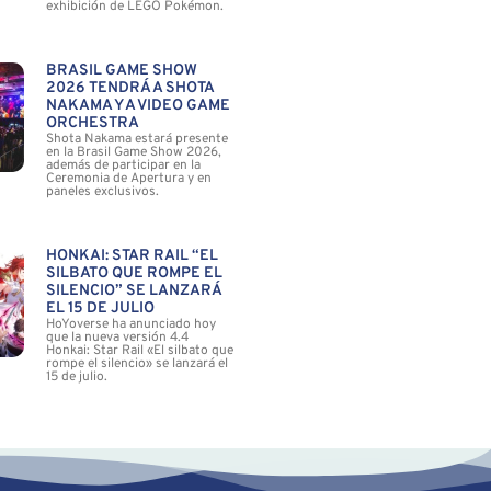
exhibición de LEGO Pokémon.
BRASIL GAME SHOW
2026 TENDRÁ A SHOTA
NAKAMA Y A VIDEO GAME
ORCHESTRA
Shota Nakama estará presente
en la Brasil Game Show 2026,
además de participar en la
Ceremonia de Apertura y en
paneles exclusivos.
HONKAI: STAR RAIL “EL
SILBATO QUE ROMPE EL
SILENCIO” SE LANZARÁ
EL 15 DE JULIO
HoYoverse ha anunciado hoy
que la nueva versión 4.4
Honkai: Star Rail «El silbato que
rompe el silencio» se lanzará el
15 de julio.