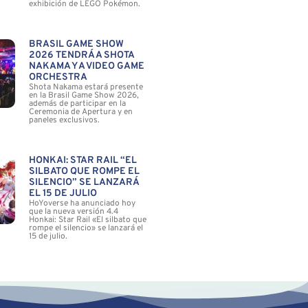
exhibición de LEGO Pokémon.
BRASIL GAME SHOW
2026 TENDRÁ A SHOTA
NAKAMA Y A VIDEO GAME
ORCHESTRA
Shota Nakama estará presente
en la Brasil Game Show 2026,
además de participar en la
Ceremonia de Apertura y en
paneles exclusivos.
HONKAI: STAR RAIL “EL
SILBATO QUE ROMPE EL
SILENCIO” SE LANZARÁ
EL 15 DE JULIO
HoYoverse ha anunciado hoy
que la nueva versión 4.4
Honkai: Star Rail «El silbato que
rompe el silencio» se lanzará el
15 de julio.