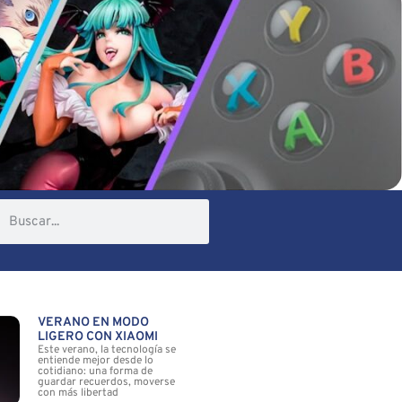
VERANO EN MODO
LIGERO CON XIAOMI
Este verano, la tecnología se
entiende mejor desde lo
cotidiano: una forma de
guardar recuerdos, moverse
con más libertad