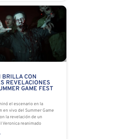
 BRILLA CON
S REVELACIONES
SUMMER GAME FEST
inó el escenario en la
ón en vivo del Summer Game
on la revelación de un
il Veronica reanimado
»