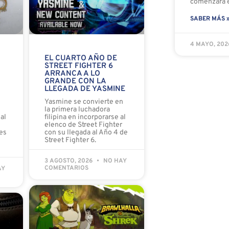
comenzará e
SABER MÁS 
4 MAYO, 20
EL CUARTO AÑO DE
STREET FIGHTER 6
ARRANCA A LO
GRANDE CON LA
LLEGADA DE YASMINE
o
Yasmine se convierte en
la primera luchadora
al
filipina en incorporarse al
elenco de Street Fighter
es
con su llegada al Año 4 de
Street Fighter 6.
3 AGOSTO, 2026
NO HAY
COMENTARIOS
AY