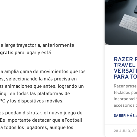
e larga trayectoria, anteriormente
gratis
para jugar y está
RAZER 
TRAVEL 
VERSATI
 la amplia gama de movimientos que los
PARA T
es, seleccionando la más precisa en
las animaciones que antes, logrando un
Razer presen
teclados por
ing” en todas las plataformas de
incorporació
PC y los dispositivos móviles.
accesorios p
os puedan disfrutar, el nuevo juego de
SABER MÁS 
. Es importante destacar que eFootball
ra todos los jugadores, aunque los
28 JULIO, 2
.