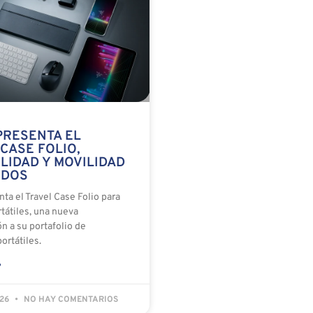
PRESENTA EL
CASE FOLIO,
LIDAD Y MOVILIDAD
ODOS
ta el Travel Case Folio para
tátiles, una nueva
n a su portafolio de
ortátiles.
»
026
NO HAY COMENTARIOS