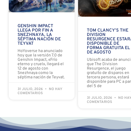
GENSHIN IMPACT
LLEGA POR FIN A
TOM CLANCY’S THE
SNEZHNAYA, LA
DIVISION
SÉPTIMA NACIÓN DE
RESURGENCE ESTAR
TEYVAT
DISPONIBLE DE
FORMA GRATUITA EL
HoYoverse ha anunciado
DE AGOSTO
hoy que la versión 7.0 de
Genshin Impact, «Frío
Ubisoft acaba de anunci
eterno y cruel», llegará el
que The Division
12 de agosto con
Resurgence, el juego
Snezhnaya como la
gratuito de disparos en
séptima nación de Teyvat.
tercera persona, estará
disponible para PC a par
del 5 de
31 JULIO, 2026
NO HAY
COMENTARIOS
31 JULIO, 2026
NO HA
COMENTARIOS