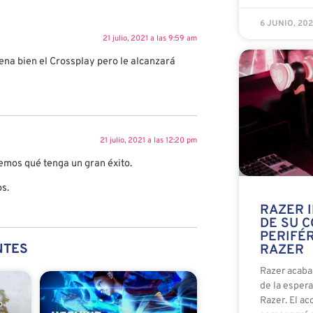
6 JUNIO, 20
21 julio, 2021 a las 9:59 am
ena bien el Crossplay pero le alcanzará
21 julio, 2021 a las 12:20 pm
emos qué tenga un gran éxito.
s.
RAZER I
DE SU 
PERIFÉ
NTES
RAZER
Razer acaba
de la esper
Razer. El ac