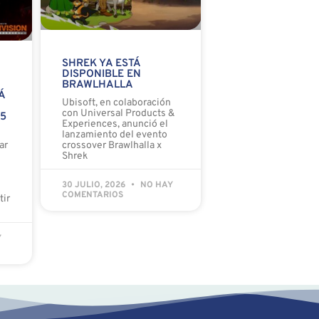
SHREK YA ESTÁ
DISPONIBLE EN
BRAWLHALLA
Á
Ubisoft, en colaboración
con Universal Products &
 5
Experiences, anunció el
lanzamiento del evento
ar
crossover Brawlhalla x
Shrek
30 JULIO, 2026
NO HAY
COMENTARIOS
tir
Y