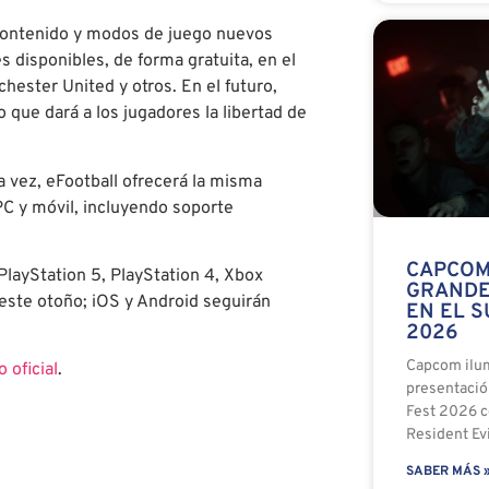
contenido y modos de juego nuevos
 disponibles, de forma gratuita, en el
ester United y otros. En el futuro,
que dará a los jugadores la libertad de
a vez, eFootball ofrecerá la misma
PC y móvil, incluyendo soporte
CAPCOM
PlayStation 5, PlayStation 4, Xbox
GRANDE
este otoño; iOS y Android seguirán
EN EL 
2026
Capcom ilum
o oficial
.
presentaci
Fest 2026 c
Resident Ev
SABER MÁS 