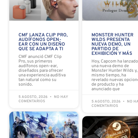
CMF LANZA CLIP PRO,
MONSTER HUNTER
AUDÍFONOS OPEN-
WILDS PRESENTA
EAR CON UN DISEÑO
NUEVA DEMO, UN
QUE SE ADAPTA A TI
PARTIDO DE
EXHIBICIÓN Y MÁS
CMF anunció CMF Clip
Pro, sus primeros
Hoy, Capcom ha lanzad
audífonos open-ear,
una nueva demo de
diseñados para ofrecer
Monster Hunter Wilds y, 
una experiencia auditiva
mismo tiempo, ha
tan natural como su
revelado nuevas opcion
sonido.
de producto y ha
anunciado que
5 AGOSTO, 2026
NO HAY
COMENTARIOS
5 AGOSTO, 2026
NO H
COMENTARIOS