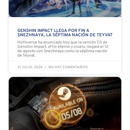
GENSHIN IMPACT LLEGA POR FIN A
SNEZHNAYA, LA SÉPTIMA NACIÓN DE TEYVAT
HoYoverse ha anunciado hoy que la versión 7.0 de
Genshin Impact, «Frío eterno y cruel», llegará el 12
de agosto con Snezhnaya como la séptima nación
de Teyvat.
31 JULIO, 2026
NO HAY COMENTARIOS