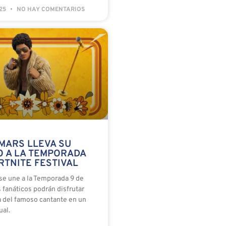
025
NO HAY COMENTARIOS
MARS LLEVA SU
O A LA TEMPORADA
RTNITE FESTIVAL
se une a la Temporada 9 de
s fanáticos podrán disfrutar
a del famoso cantante en un
ual.