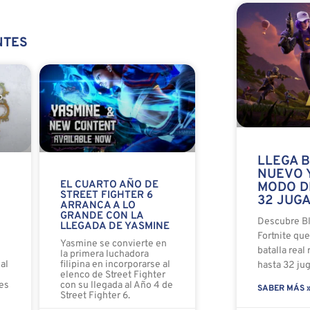
NTES
LLEGA B
NUEVO 
EL CUARTO AÑO DE
MODO D
STREET FIGHTER 6
32 JUG
ARRANCA A LO
GRANDE CON LA
Descubre Bl
LLEGADA DE YASMINE
Fortnite qu
o
Yasmine se convierte en
batalla real
la primera luchadora
al
filipina en incorporarse al
hasta 32 ju
elenco de Street Fighter
es
con su llegada al Año 4 de
SABER MÁS 
Street Fighter 6.