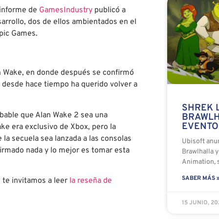
 informe de
GamesIndustry
publicó a
arrollo, dos de ellos ambientados en el
Epic Games.
lan Wake, en donde después se confirmó
 desde hace tiempo ha querido volver a
SHREK 
bable que Alan Wake 2 sea una
BRAWLH
EVENTO
ke era exclusivo de Xbox, pero la
la secuela sea lanzada a las consolas
Ubisoft anu
irmado nada y lo mejor es tomar esta
Brawlhalla 
Animation, s
SABER MÁS 
 te invitamos a leer
la reseña de
15 JUNIO, 2