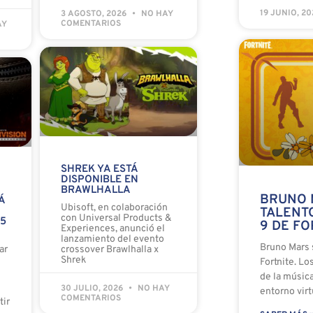
19 JUNIO, 2
3 AGOSTO, 2026
NO HAY
COMENTARIOS
AY
SHREK YA ESTÁ
DISPONIBLE EN
BRAWLHALLA
BRUNO 
Á
Ubisoft, en colaboración
TALENT
con Universal Products &
 5
9 DE FO
Experiences, anunció el
lanzamiento del evento
Bruno Mars 
ar
crossover Brawlhalla x
Shrek
Fortnite. Lo
de la músic
30 JULIO, 2026
NO HAY
entorno virt
COMENTARIOS
tir