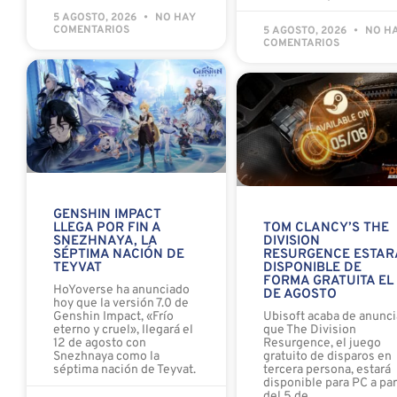
5 AGOSTO, 2026
NO HAY
COMENTARIOS
5 AGOSTO, 2026
NO H
COMENTARIOS
GENSHIN IMPACT
LLEGA POR FIN A
TOM CLANCY’S THE
SNEZHNAYA, LA
DIVISION
SÉPTIMA NACIÓN DE
RESURGENCE ESTAR
TEYVAT
DISPONIBLE DE
FORMA GRATUITA EL
HoYoverse ha anunciado
DE AGOSTO
hoy que la versión 7.0 de
Genshin Impact, «Frío
Ubisoft acaba de anunci
eterno y cruel», llegará el
que The Division
12 de agosto con
Resurgence, el juego
Snezhnaya como la
gratuito de disparos en
séptima nación de Teyvat.
tercera persona, estará
disponible para PC a par
del 5 de