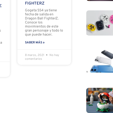
FIGHTERZ
E
Gogeta SS4 ya tiene
fecha de salida en
Dragon Ball FighterZ.
Conoce los
movimientos de este
s
gran personaje y todo lo
que puede hacer.
la
SABER MÁS »
8 marzo, 2021
No hay
comentarios