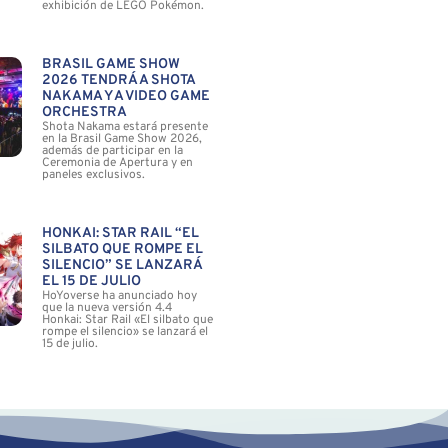
exhibición de LEGO Pokémon.
BRASIL GAME SHOW
2026 TENDRÁ A SHOTA
NAKAMA Y A VIDEO GAME
ORCHESTRA
Shota Nakama estará presente
en la Brasil Game Show 2026,
además de participar en la
Ceremonia de Apertura y en
paneles exclusivos.
HONKAI: STAR RAIL “EL
SILBATO QUE ROMPE EL
SILENCIO” SE LANZARÁ
EL 15 DE JULIO
HoYoverse ha anunciado hoy
que la nueva versión 4.4
Honkai: Star Rail «El silbato que
rompe el silencio» se lanzará el
15 de julio.