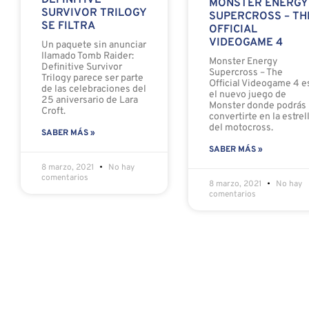
DEFINITIVE
MONSTER ENERGY
SURVIVOR TRILOGY
SUPERCROSS – TH
SE FILTRA
OFFICIAL
VIDEOGAME 4
Un paquete sin anunciar
llamado Tomb Raider:
Monster Energy
Definitive Survivor
Supercross – The
Trilogy parece ser parte
Official Videogame 4 e
de las celebraciones del
el nuevo juego de
25 aniversario de Lara
Monster donde podrás
Croft.
convertirte en la estrel
del motocross.
SABER MÁS »
SABER MÁS »
8 marzo, 2021
No hay
comentarios
8 marzo, 2021
No hay
comentarios