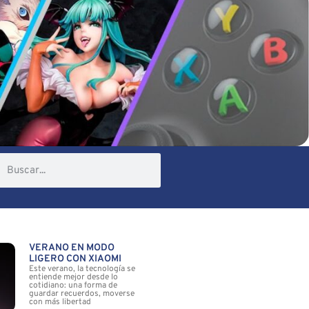
VERANO EN MODO
LIGERO CON XIAOMI
Este verano, la tecnología se
entiende mejor desde lo
cotidiano: una forma de
guardar recuerdos, moverse
con más libertad