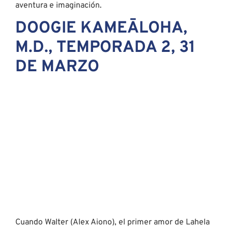
Cuando Walter (Alex Aiono), el primer amor de Lahela
(Peyton Elizabeth Lee), regresa de su gira mundial de
surf, no es el mismo novio del que ella se despidió
meses atrás. Pero ella tampoco es la misma chica.
Eso se vuelve evidente cuando Lahela conoce a un
chico en una moto todo terreno, Nico (Milo Manheim),
y se enfrenta a una decisión: luchar por lo que sabe es
verdadero o darle una nueva oportunidad al amor.