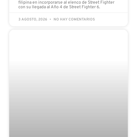
GENSHIN IMPACT LLEGA POR FIN A
SNEZHNAYA, LA SÉPTIMA NACIÓN DE TEYVAT
HoYoverse ha anunciado hoy que la versión 7.0 de
Genshin Impact, «Frío eterno y cruel», llegará el 12
de agosto con Snezhnaya como la séptima nación