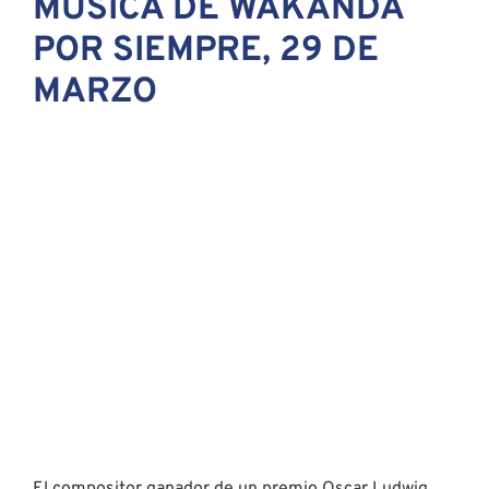
El compositor ganador de un premio Oscar Ludwig
Göransson y el director Ryan Coogler han colaborado
con músicos y artistas de todo el mundo para crear la
banda sonora de PANTERA NEGRA: WAKANDA POR
SIEMPRE. Voces en Ascenso: La Música de Wakanda
Por Siempre llevará a la audiencia detrás de la música
de la secuela mostrando cómo el dúo de Göransson y