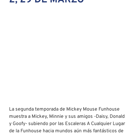
La segunda temporada de Mickey Mouse Funhouse
muestra a Mickey, Minnie y sus amigos -Daisy, Donald
y Goofy- subiendo por las Escaleras A Cualquier Lugar
de la Funhouse hacia mundos aún más fantásticos de
aventura e imaginación.
DOOGIE KAMEĀLOHA,
M.D., TEMPORADA 2, 31
DE MARZO