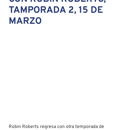
Robin Roberts regresa con otra temporada de
conversaciones íntimas con un nuevo grupo de
mujeres icónicas de Hollywood. Cada episodio es un
debate profundo y perspicaz que da testimonio de
increíbles viajes de autorrealización. Cada episodio
presenta conversaciones conmovedoras e
inspiradoras en torno a temas de la vida real, como la
gracia, la plenitud, la certeza y la comunidad. Las