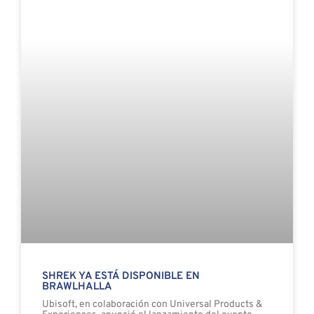
SHREK YA ESTÁ DISPONIBLE EN
BRAWLHALLA
Ubisoft, en colaboración con Universal Products &
Experiences, anunció el lanzamiento del evento
crossover Brawlhalla x Shrek
30 JULIO, 2026
NO HAY COMENTARIOS