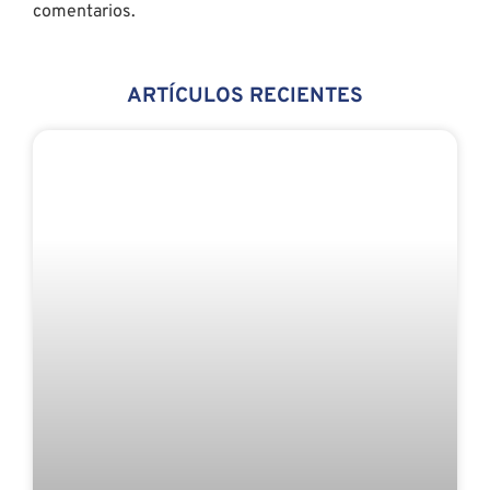
CMF LANZA CLIP PRO, AUDÍFONOS OPEN-
EAR CON UN DISEÑO QUE SE ADAPTA A TI
CMF anunció CMF Clip Pro, sus primeros audífonos