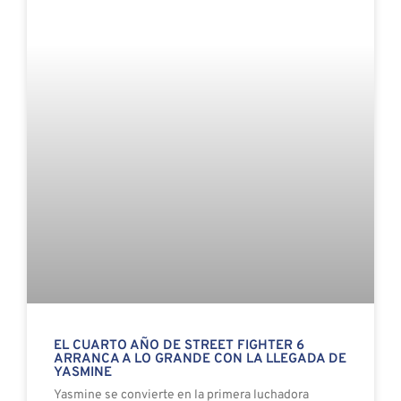
EL CUARTO AÑO DE STREET FIGHTER 6
ARRANCA A LO GRANDE CON LA LLEGADA DE
YASMINE
Yasmine se convierte en la primera luchadora
filipina en incorporarse al elenco de Street Fighter
con su llegada al Año 4 de Street Fighter 6.
3 AGOSTO, 2026
NO HAY COMENTARIOS