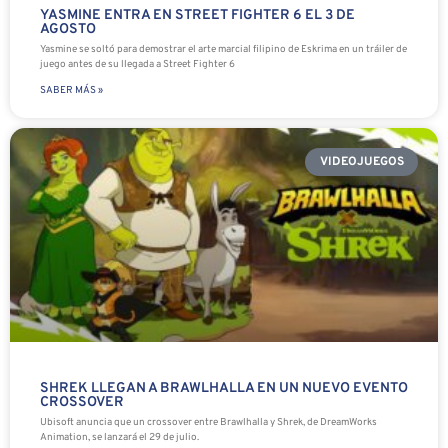
YASMINE ENTRA EN STREET FIGHTER 6 EL 3 DE
AGOSTO
Yasmine se soltó para demostrar el arte marcial filipino de Eskrima en un tráiler de
juego antes de su llegada a Street Fighter 6
SABER MÁS »
VIDEOJUEGOS
SHREK LLEGAN A BRAWLHALLA EN UN NUEVO EVENTO
CROSSOVER
Ubisoft anuncia que un crossover entre Brawlhalla y Shrek, de DreamWorks
Animation, se lanzará el 29 de julio.