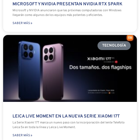
MICROSOFT Y NVIDIA PRESENTAN NVIDIA RTX SPARK
Microsoft y NVIDIA anunciaron que las próximas computadoras con Windows
llegarán como algunos de los equipos más potentes y eficientes.
SABER MÁS »
TECNOLOGÍA
LEICA LIVE MOMENT EN LA NUEVA SERIE XIAOMI 17T
La Serie Xiaomi 17T marca un nuevo paso con la incorporación del lente Telefoto
Leica 5x en toda la línea y Leica Live Moment.
SABER MÁS »