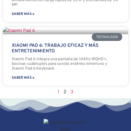
almacenamiento, carga rápida de 33 W y una cámara de 50
MP.
SABER MÁS »
TECNOLOGÍA
XIAOMI PAD 6: TRABAJO EFICAZ Y MÁS
ENTRETENIMIENTO
Xiaomi Pad 6 integra una pantalla de 144Hz WQHD+,
bocinas cuádruples para sonido estéreo inmersivo y
Xiaomi Pad 6 Keyboard.
SABER MÁS »
1
2
3