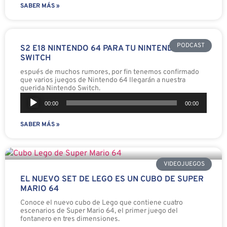
SABER MÁS »
PODCAST
S2 E18 NINTENDO 64 PARA TU NINTENDO
SWITCH
espués de muchos rumores, por fin tenemos confirmado
que varios juegos de Nintendo 64 llegarán a nuestra
querida Nintendo Switch.
Reproductor
00:00
00:00
de
SABER MÁS »
audio
VIDEOJUEGOS
EL NUEVO SET DE LEGO ES UN CUBO DE SUPER
MARIO 64
Conoce el nuevo cubo de Lego que contiene cuatro
escenarios de Super Mario 64, el primer juego del
fontanero en tres dimensiones.