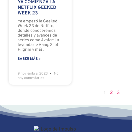
YA COMIENZA LA
NETFLIX GEEKED
WEEK 23
Ya empezó la Geeked
Week 23 de Netflix,
donde conoceremos
detalles y avances de
series como Avatar: La
leyenda de Aang, Scott
Pilgrim y más.
SABER MÁS »
9 noviembre, 2023
No
hay comentarios
1
2
3