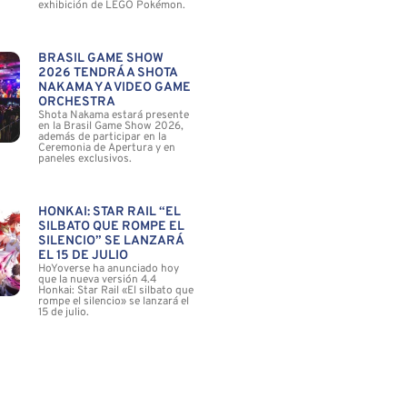
exhibición de LEGO Pokémon.
BRASIL GAME SHOW
2026 TENDRÁ A SHOTA
NAKAMA Y A VIDEO GAME
ORCHESTRA
Shota Nakama estará presente
en la Brasil Game Show 2026,
además de participar en la
Ceremonia de Apertura y en
paneles exclusivos.
HONKAI: STAR RAIL “EL
SILBATO QUE ROMPE EL
SILENCIO” SE LANZARÁ
EL 15 DE JULIO
HoYoverse ha anunciado hoy
que la nueva versión 4.4
Honkai: Star Rail «El silbato que
rompe el silencio» se lanzará el
15 de julio.