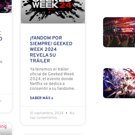
E
¡FANDOM POR
O
SIEMPRE! GEEKED
WEEK 2024
REVELA SU
TRÁILER
go
Ya tenemos el tráiler
oficial de Geeked Week
2024, el evento donde
Netflix se dedica a
consentir a su fandome.
SABER MÁS »
o
10 septiembre, 2024
No
hay comentarios