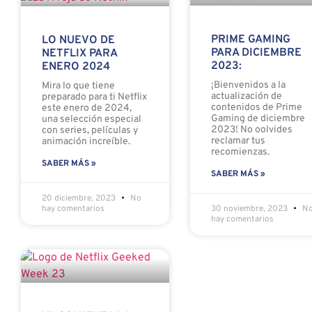
PRIME GAMING
LO NUEVO DE
PARA DICIEMBRE
NETFLIX PARA
2023:
ENERO 2024
¡Bienvenidos a la
Mira lo que tiene
actualización de
preparado para ti Netflix
contenidos de Prime
este enero de 2024,
Gaming de diciembre
una selección especial
2023! No oolvides
con series, películas y
reclamar tus
animación increíble.
recomienzas.
SABER MÁS »
SABER MÁS »
20 diciembre, 2023
No
30 noviembre, 2023
N
hay comentarios
hay comentarios