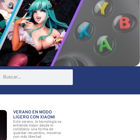
VERANO EN MODO
LIGERO CON XIAOMI
Este verano, la tecnología se
entiende mejor desde lo
cotidiano: una forma de
guardar recuerdos, moverse
con más libertad