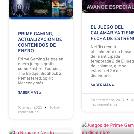
EL JUEGO DEL
CALAMAR YA TIEN
PRIME GAMING,
FECHA DE ESTREN
ACTUALIZACIÓN DE
CONTENIDOS DE
Netflix reveló
ENERO
oficialmente un teaser
de la anticipada
Prime Gaming te trae en
temporada 2 de El jue
enero juegos gratis
del calamar, que se
como Eastern Exorcist,
estrena el 26 de
The Bridge, BioShock 2
diciembre.
Remastered, Spirit
Mancer y más.
SABER MÁS »
SABER MÁS »
24 septiembre, 2024
N
hay comentarios
10 enero, 2025
No hay
comentarios