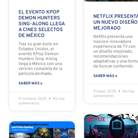
EL EVENTO KPOP
NETFLIX PRESENT
DEMON HUNTERS
UN NUEVO DISEÑO
SING-ALONG LLEGA
MEJORADO
A CINES SELECTOS
DE MÉXICO
Netflix presenta una
nueva e innovadora
Tras su gran éxito en
experiencia de TV con
Estados Unidos, el
un diseño mejorado,
evento KPop Demon
recomendaciones
Hunters Sing-Along
adaptativas y una form
llega a México con una
de buscar contenido.
versión completa de la
película animada.
SABER MÁS »
SABER MÁS »
9 mayo, 2025
No hay
comentarios
17 octubre, 2025
No hay
comentarios